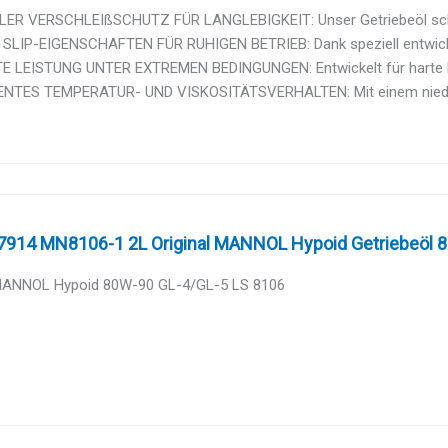
ER VERSCHLEIßSCHUTZ FÜR LANGLEBIGKEIT: Unser Getriebeöl schü
 SLIP-EIGENSCHAFTEN FÜR RUHIGEN BETRIEB: Dank speziell entwickel
 LEISTUNG UNTER EXTREMEN BEDINGUNGEN: Entwickelt für harte Ein
NTES TEMPERATUR- UND VISKOSITÄTSVERHALTEN: Mit einem niedrige
7914 MN8106-1 2L Original MANNOL Hypoid Getriebeöl 80
 MANNOL Hypoid 80W-90 GL-4/GL-5 LS 8106