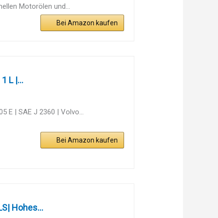
llen Motorölen und...
Bei Amazon kaufen
 L |...
 E | SAE J 2360 | Volvo...
Bei Amazon kaufen
S| Hohes...