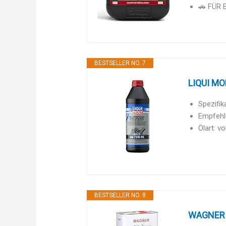
🚗 FÜR 
BESTSELLER NO. 7
LIQUI MOL
Spezifi
Empfehlu
Ölart: v
BESTSELLER NO. 8
WAGNER Sp