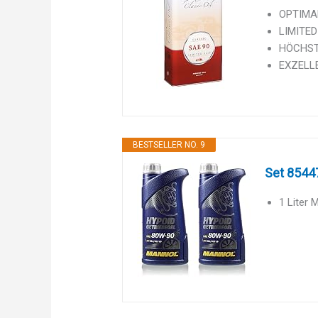
OPTIMAL
LIMITED
HÖCHSTE
EXZELLE
BESTSELLER NO. 9
Set 8544
1 Liter