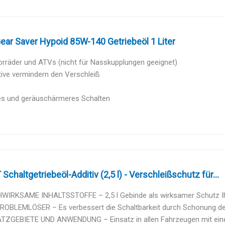
ear Saver Hypoid 85W-140 Getriebeöl 1 Liter
orräder und ATVs (nicht für Nasskupplungen geeignet)
ive vermindern den Verschleiß
es und geräuschärmeres Schalten
chaltgetriebeöl-Additiv (2,5 l) - Verschleißschutz für...
WIRKSAME INHALTSSTOFFE – 2,5 l Gebinde als wirksamer Schutz Ihre
ROBLEMLÖSER – Es verbessert die Schaltbarkeit durch Schonung der 
ATZGEBIETE UND ANWENDUNG – Einsatz in allen Fahrzeugen mit einem