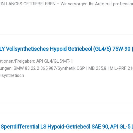
EIN LANGES GETRIEBELEBEN – Wir versorgen Ihr Auto mit professione
Y Vollsynthetisches Hypoid Getriebeöl (GL4/5) 75W-90 | 1
kationen/Freigaben: API GL4/GL5/MT-1
ngen: BMW 83 22 2 365 987/Synthetik OSP | MB 235.8 | MIL-PRF 2105
ollsynthetisch
errdifferential LS Hypoid-Getriebeöl SAE 90, API GL-5 L