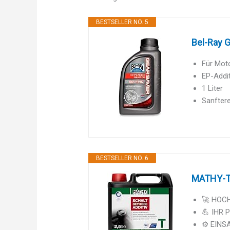
BESTSELLER NO. 5
Bel-Ray G
Für Mot
EP-Addit
1 Liter
Sanfter
BESTSELLER NO. 6
MATHY-T S
🚀 HOCH
💪 IHR P
⚙️ EINS