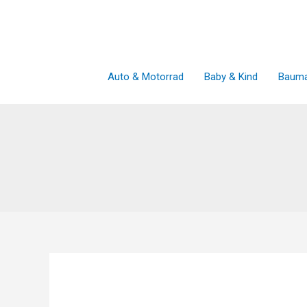
Zum
Inhalt
springen
Auto & Motorrad
Baby & Kind
Bauma