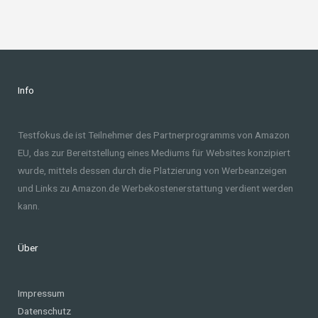
Info
Testfokus.de ist Teilnehmer des Partnerprogramms von Amazon
EU, das zur Bereitstellung eines Mediums für Websites konzipiert
wurde, mittels dessen durch die Platzierung von Werbeanzeigen
und Links zu Amazon.de Werbekostenerstattung verdient werden
kann.
Über
Impressum
Datenschutz