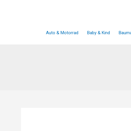
Zum
Inhalt
springen
Auto & Motorrad
Baby & Kind
Bauma