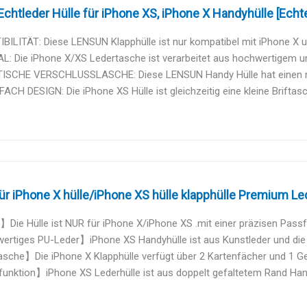
htleder Hülle für iPhone XS, iPhone X Handyhülle [Echte
ILITÄT: Diese LENSUN Klapphülle ist nur kompatibel mit iPhone X und
: Die iPhone X/XS Ledertasche ist verarbeitet aus hochwertigem und
SCHE VERSCHLUSSLASCHE: Diese LENSUN Handy Hülle hat einen mag
CH DESIGN: Die iPhone XS Hülle ist gleichzeitig eine kleine Briftasche
ür iPhone X hülle/iPhone XS hülle klapphülle Premium Led
Die Hülle ist NUR für iPhone X/iPhone XS .mit einer präzisen Passf
tiges PU-Leder】iPhone XS Handyhülle ist aus Kunstleder und die in
sche】Die iPhone X Klapphülle verfügt über 2 Kartenfächer und 1 Gel
unktion】iPhone XS Lederhülle ist aus doppelt gefaltetem Rand Hand