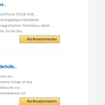
s...
 iPhone XS(5,8 Zoll)....
 langlebigem Rindsleder....
netischen Verschluss, damit...
. Es hat drei...
Bei Amazon kaufen
erhülle...
orm um...
nere Schale ist aus...
dtasche zur...
werkskunst mit...
Bei Amazon kaufen