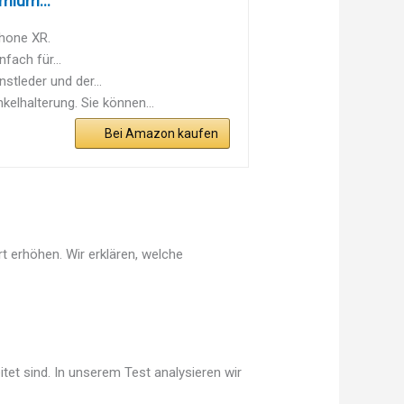
mium...
Phone XR.
fach für...
stleder und der...
lhalterung. Sie können...
Bei Amazon kaufen
t erhöhen. Wir erklären, welche
tet sind. In unserem Test analysieren wir