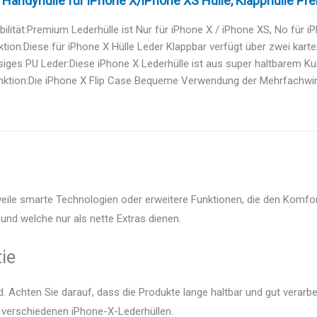
 Handyhülle für iPhone X/iPhone XS Hülle, Klapphülle Pre
ilität:Premium Lederhülle ist Nur für iPhone X / iPhone XS, No für i
ktion:Diese für iPhone X Hülle Leder Klappbar verfügt über zwei karten
siges PU Leder:Diese iPhone X Lederhülle ist aus super haltbarem Kun
nktion:Die iPhone X Flip Case Bequeme Verwendung der Mehrfachwinke
weile smarte Technologien oder erweitere Funktionen, die den Komfor
und welche nur als nette Extras dienen.
ie
 Achten Sie darauf, dass die Produkte lange haltbar und gut verarbei
r verschiedenen iPhone-X-Lederhüllen.