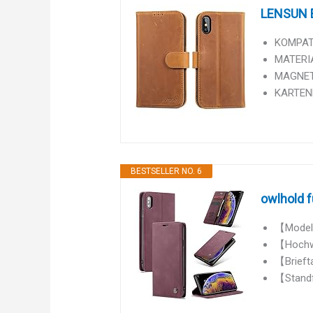
LENSUN Ec
KOMPATIB
MATERIAL
MAGNETI
KARTENFA
BESTSELLER NO. 6
owlhold f
【Model】
【Hochwer
【Briefta
【Standf