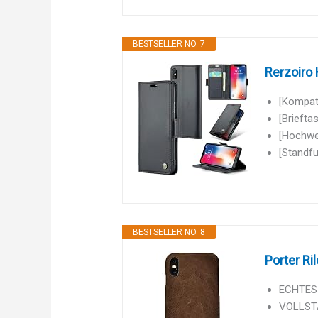
BESTSELLER NO. 7
Rerzoiro 
[Kompati
[Briefta
[Hochwer
[Standfu
BESTSELLER NO. 8
Porter Ri
ECHTES 
VOLLSTÄ