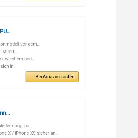
PU...
efonmodell vor dem...
st mit...
m, weichem und...
ich in...
Bei Amazon kaufen
nn...
der sorgt für...
e X / iPhone XS sicher an...