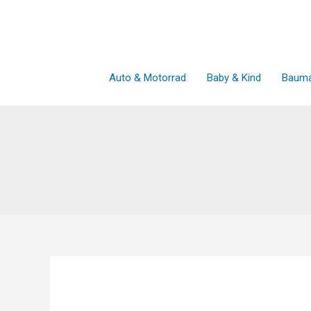
Zum
Inhalt
springen
Auto & Motorrad
Baby & Kind
Bauma