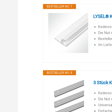
BESTSELLER NO. 7
LYSEL® K
Kedersc
Die Nut 
Bestell
Im Lief
BESTSELLER NO. 8
3 Stück K
Kedersc
Die Nut 
Univers
Einfache