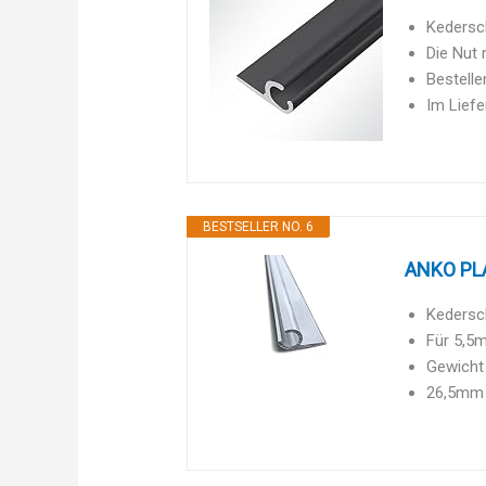
Kedersc
Die Nut 
Bestell
Im Lief
BESTSELLER NO. 6
ANKO PLA
Kedersc
Für 5,5
Gewicht
26,5mm 