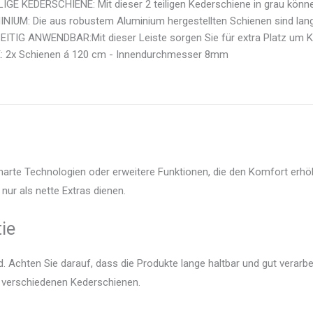
IGE KEDERSCHIENE: Mit dieser 2 teiligen Kederschiene in grau können
IUM: Die aus robustem Aluminium hergestellten Schienen sind langl
ITIG ANWENDBAR:Mit dieser Leiste sorgen Sie für extra Platz um Ke
 2x Schienen á 120 cm - Innendurchmesser 8mm
marte Technologien oder erweitere Funktionen, die den Komfort erhö
nur als nette Extras dienen.
ie
 Achten Sie darauf, dass die Produkte lange haltbar und gut verarbei
r verschiedenen Kederschienen.