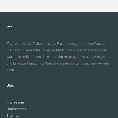
Info
Testfokus.de ist Teilnehmer des Partnerprogramms von Amazon
EU, das zur Bereitstellung eines Mediums für Websites konzipiert
wurde, mittels dessen durch die Platzierung von Werbeanzeigen
und Links zu Amazon.de Werbekostenerstattung verdient werden
kann.
Über
Impressum
Datenschutz
Sitemap