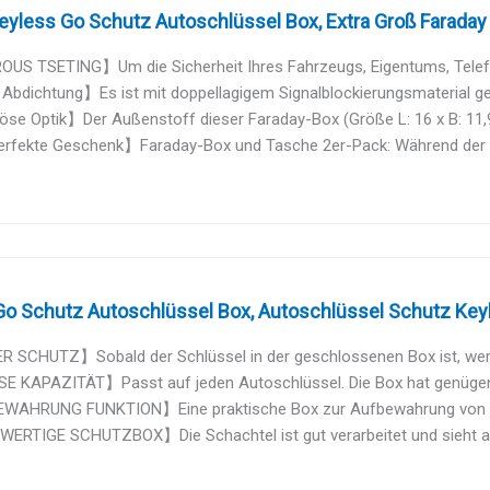
eyless Go Schutz Autoschlüssel Box, Extra Groß Faraday 
US TSETING】Um die Sicherheit Ihres Fahrzeugs, Eigentums, Telefon
bdichtung】Es ist mit doppellagigem Signalblockierungsmaterial gefü
se Optik】Der Außenstoff dieser Faraday-Box (Größe L: 16 x B: 11,9 
rfekte Geschenk】Faraday-Box und Tasche 2er-Pack: Während der Re
Go Schutz Autoschlüssel Box, Autoschlüssel Schutz Keyl
 SCHUTZ】Sobald der Schlüssel in der geschlossenen Box ist, werde
 KAPAZITÄT】Passt auf jeden Autoschlüssel. Die Box hat genügend P
AHRUNG FUNKTION】Eine praktische Box zur Aufbewahrung von Sch
RTIGE SCHUTZBOX】Die Schachtel ist gut verarbeitet und sieht aus 