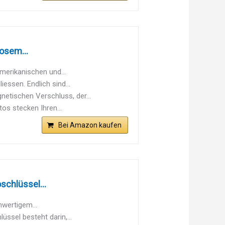
osem...
merikanischen und...
essen. Endlich sind...
netischen Verschluss, der...
os stecken Ihren...
Bei Amazon kaufen
schlüssel...
wertigem...
üssel besteht darin,...