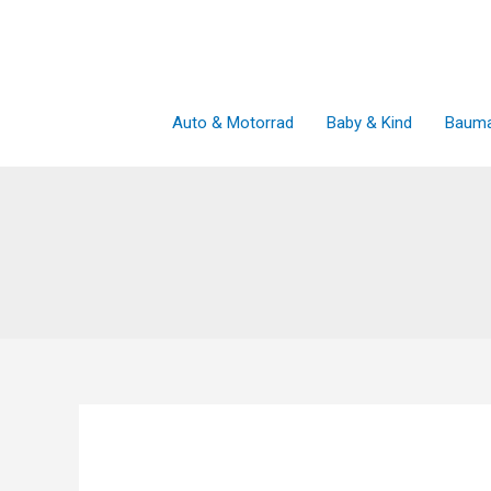
Zum
Inhalt
springen
Auto & Motorrad
Baby & Kind
Bauma