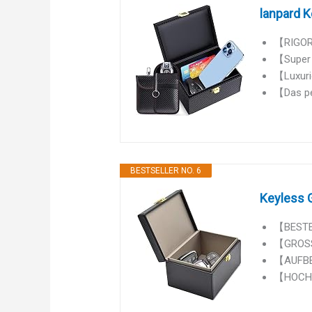
lanpard K
【RIGORO
【Super A
【Luxuriö
【Das pe
BESTSELLER NO. 6
Keyless 
【BESTER
【GROSSE
【AUFBEW
【HOCHWE