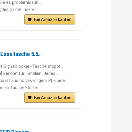
ie es problemlos in...
esign mit innerer...
Bei Amazon kaufen
sseltasche 5.5...
ignalblocker -Tasche stoppt...
r-Set für Familien, Jedes...
 ist aus hochwertigem PU-Leder...
an Tasche/Gürtel,...
Bei Amazon kaufen