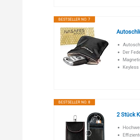
BESTSELLER NO. 7
Autoschl
Autoschl
Der Fede
Magnetis
Keyless 
BESTSELLER NO. 8
2 Stück K
Hochwert
Effizien