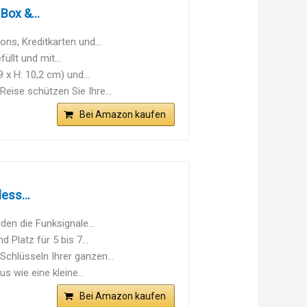
Box &...
s, Kreditkarten und...
llt und mit...
x H: 10,2 cm) und...
ise schützen Sie Ihre...
Bei Amazon kaufen
ess...
n die Funksignale...
latz für 5 bis 7...
lüsseln Ihrer ganzen...
wie eine kleine...
Bei Amazon kaufen