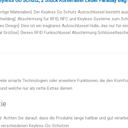
less Go Schutz, 2 Stück Kohlefaser Leder Faraday Bag R
tige Materialien]: Der Keyless Go Schutz Autoschlüssel besteht aus
Shielding]: Abschirmung für RFID, NFC und Keyless-Systeme zum Schu
es Design]: Dies ist ein tragbares Autoschlüssel Hülle, das nur für ein
al GröSse]: Dieses RFID Funkschlüssel Abschirmung Schlüsseltasche is
eile smarte Technologien oder erweitere Funktionen, die den Komfor
und welche nur als nette Extras dienen.
ie
 Achten Sie darauf, dass die Produkte lange haltbar und gut verarbei
er verschiedenen Keyless-Go-Schützer.