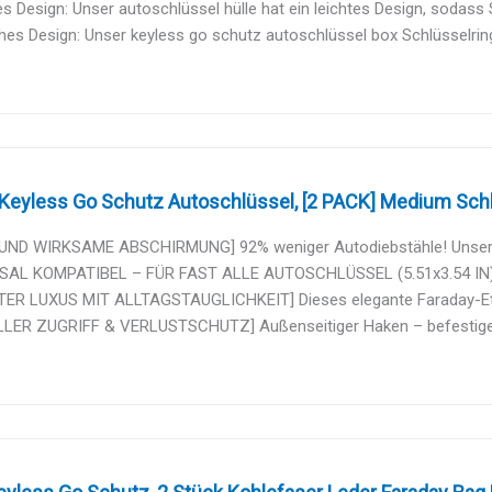
s Design: Unser autoschlüssel hülle hat ein leichtes Design, sodass S
hes Design: Unser keyless go schutz autoschlüssel box Schlüsselringd
Keyless Go Schutz Autoschlüssel, [2 PACK] Medium Schlü
UND WIRKSAME ABSCHIRMUNG] 92% weniger Autodiebstähle! Unsere S
SAL KOMPATIBEL – FÜR FAST ALLE AUTOSCHLÜSSEL (5.51x3.54 IN)] 2e
TER LUXUS MIT ALLTAGSTAUGLICHKEIT] Dieses elegante Faraday-Etui
LER ZUGRIFF & VERLUSTSCHUTZ] Außenseitiger Haken – befestigen 