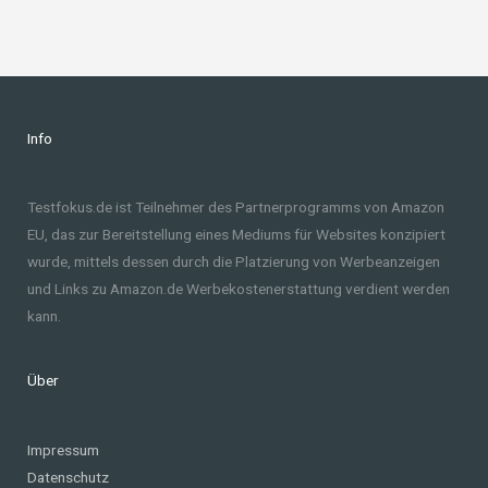
Info
Testfokus.de ist Teilnehmer des Partnerprogramms von Amazon
EU, das zur Bereitstellung eines Mediums für Websites konzipiert
wurde, mittels dessen durch die Platzierung von Werbeanzeigen
und Links zu Amazon.de Werbekostenerstattung verdient werden
kann.
Über
Impressum
Datenschutz