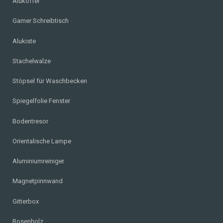
Alukoffer
Gamer Schreibtisch
Alukiste
Stachelwalze
Stöpsel für Waschbecken
Spiegelfolie Fenster
Bodentresor
Orientalische Lampe
Aluminiumreiniger
Magnetpinnwand
Gitterbox
Rosenholz