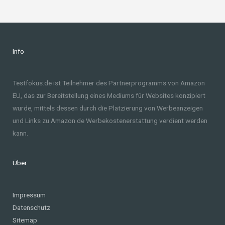
Info
Testfokus.de ist Teilnehmer des Partnerprogramms von Amazon
EU, das zur Bereitstellung eines Mediums für Websites konzipiert
wurde, mittels dessen durch die Platzierung von Werbeanzeigen
und Links zu Amazon.de Werbekostenerstattung verdient werden
kann.
Über
Impressum
Datenschutz
Sitemap