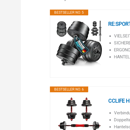
BESTSELLER NO. 5
RE:SPORT 
VIELSEIT
SICHERE
ERGONOM
HANTELSE
BESTSELLER NO. 6
CCLIFE Ha
Verbindu
Doppelte
Hantelsc