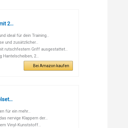
t 2...
ideal für dein Training...
und zusätzlicher...
utschfestem Griff ausgestattet...
 Hantelscheiben, 2...
Bei Amazon kaufen
set...
n für ein mehr...
as nervige Klappern der...
em Vinyl-Kunststoff...