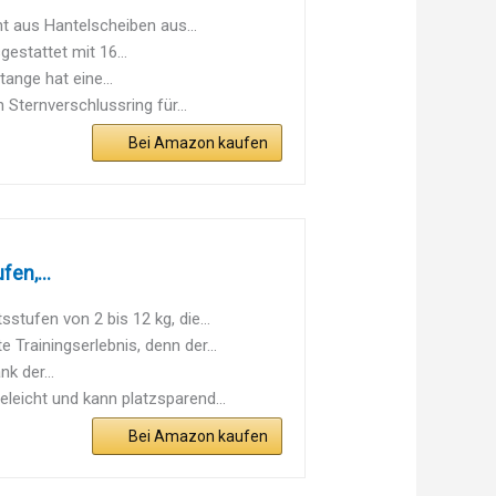
t aus Hantelscheiben aus...
estattet mit 16...
ange hat eine...
Sternverschlussring für...
Bei Amazon kaufen
en,...
ufen von 2 bis 12 kg, die...
rainingserlebnis, denn der...
k der...
icht und kann platzsparend...
Bei Amazon kaufen