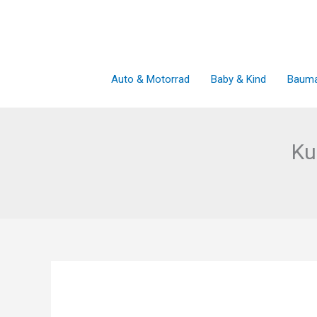
Zum
Inhalt
springen
Auto & Motorrad
Baby & Kind
Bauma
Ku