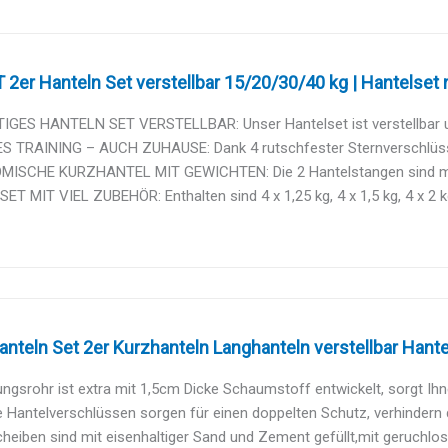
2er Hanteln Set verstellbar 15/20/30/40 kg | Hantelset mi
IGES HANTELN SET VERSTELLBAR: Unser Hantelset ist verstellbar und 
S TRAINING – AUCH ZUHAUSE: Dank 4 rutschfester Sternverschlüsse 
ISCHE KURZHANTEL MIT GEWICHTEN: Die 2 Hantelstangen sind mit r
T MIT VIEL ZUBEHÖR: Enthalten sind 4 x 1,25 kg, 4 x 1,5 kg, 4 x 2 kg
nteln Set 2er Kurzhanteln Langhanteln verstellbar Hantel
ngsrohr ist extra mit 1,5cm Dicke Schaumstoff entwickelt, sorgt Ihne
 Hantelverschlüssen sorgen für einen doppelten Schutz, verhindern d
heiben sind mit eisenhaltiger Sand und Zement gefüllt,mit geruchlos