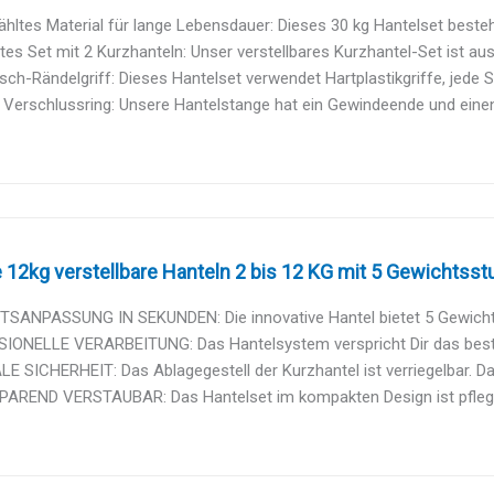
ltes Material für lange Lebensdauer: Dieses 30 kg Hantelset besteh
es Set mit 2 Kurzhanteln: Unser verstellbares Kurzhantel-Set ist ausg
sch-Rändelgriff: Dieses Hantelset verwendet Hartplastikgriffe, jede St
 Verschlussring: Unsere Hantelstange hat ein Gewindeende und einen 
e 12kg verstellbare Hanteln 2 bis 12 KG mit 5 Gewichtsstuf
SANPASSUNG IN SEKUNDEN: Die innovative Hantel bietet 5 Gewichtsst
IONELLE VERARBEITUNG: Das Hantelsystem verspricht Dir das beste T
 SICHERHEIT: Das Ablagegestell der Kurzhantel ist verriegelbar. Dan
AREND VERSTAUBAR: Das Hantelset im kompakten Design ist pflegele