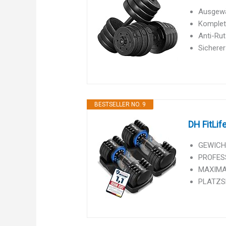
Ausgewäh
Komplett
Anti-Rut
Sicherer
BESTSELLER NO. 9
DH FitLif
GEWICHT
PROFESS
MAXIMALE
PLATZSP