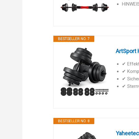
HINWEIS:
BESTSELLER NO. 7
ArtSport 
✔ Effekt
✔ Komple
✔ Sicher
✔ Sternv
BESTSELLER NO. 8
Yaheetech