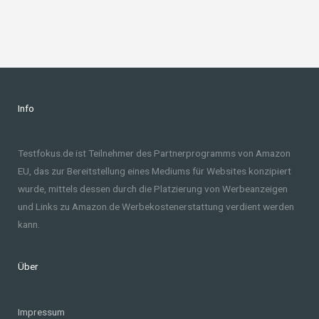
Info
Testfokus.de ist Teilnehmer des Partnerprogramms von Amazon
EU, das zur Bereitstellung eines Mediums für Websites konzipiert
wurde, mittels dessen durch die Platzierung von Werbeanzeigen
und Links zu Amazon.de Werbekostenerstattung verdient werden
kann.
Über
Impressum