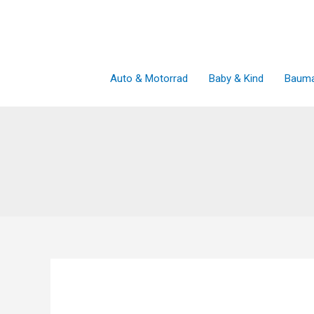
Zum
Inhalt
springen
Auto & Motorrad
Baby & Kind
Bauma