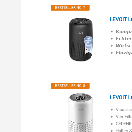
BESTSELLER NO. 7
LEVOIT Lu
𝙆𝙤𝙢𝙥𝙖
𝙀𝙘𝙝𝙩𝙚
𝙒𝙞𝙧𝙩𝙨
𝙀𝙞𝙣𝙯𝙞𝙜
BESTSELLER NO. 8
LEVOIT Lu
Visualis
Vier Fil
GEDENKT
Halten S