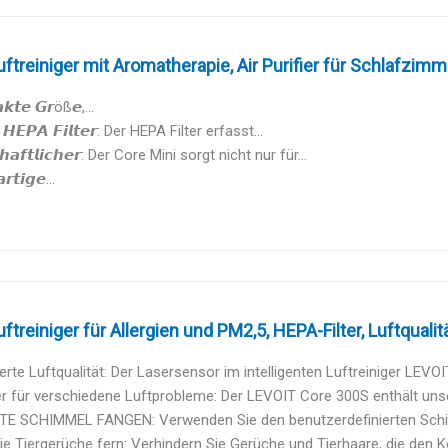
ftreiniger mit Aromatherapie, Air Purifier für Schlafzimmer
𝙠𝙩𝙚 𝙂𝙧öß𝙚,...
𝙧 𝙃𝙀𝙋𝘼 𝙁𝙞𝙡𝙩𝙚𝙧: Der HEPA Filter erfasst...
𝙘𝙝𝙖𝙛𝙩𝙡𝙞𝙘𝙝𝙚𝙧: Der Core Mini sorgt nicht nur für...
𝙧𝙩𝙞𝙜𝙚...
ftreiniger für Allergien und PM2,5, HEPA-Filter, Luftqualitä
ierte Luftqualität: Der Lasersensor im intelligenten Luftreiniger LEVO
ter für verschiedene Luftprobleme: Der LEVOIT Core 300S enthält unser
E SCHIMMEL FANGEN: Verwenden Sie den benutzerdefinierten Schimm
ie Tiergerüche fern: Verhindern Sie Gerüche und Tierhaare, die den K