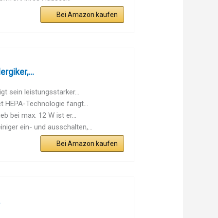
Bei Amazon kaufen
rgiker,...
sein leistungsstarker...
HEPA-Technologie fängt...
b bei max. 12 W ist er...
ger ein- und ausschalten,...
Bei Amazon kaufen
.