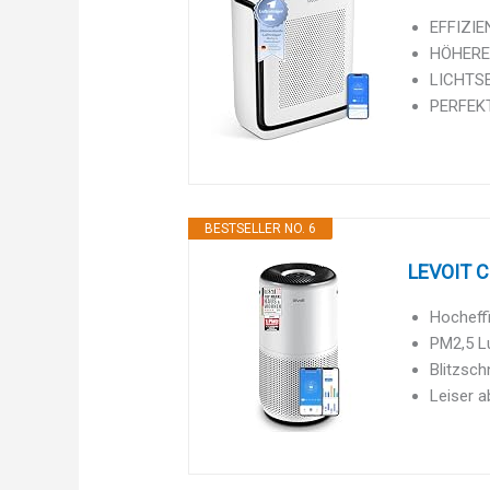
EFFIZIE
HÖHERER 
LICHTSE
PERFEKT 
BESTSELLER NO. 6
LEVOIT Co
Hocheffi
PM2,5 Lu
Blitzsch
Leiser a