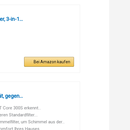
, 3-in-1...
Bei Amazon kaufen
t, gegen...
IT Core 300S erkennt...
en Standardfilter....
elfilter, um Schimmel aus der...
omfort Ihres Hauses...