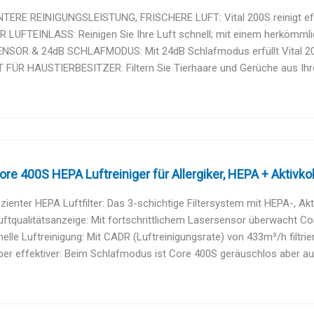
NTERE REINIGUNGSLEISTUNG, FRISCHERE LUFT: Vital 200S reinigt effe
LUFTEINLASS: Reinigen Sie Ihre Luft schnell; mit einem herkömmlic
NSOR & 24dB SCHLAFMODUS: Mit 24dB Schlafmodus erfüllt Vital 200S
FÜR HAUSTIERBESITZER: Filtern Sie Tierhaare und Gerüche aus Ihrer
re 400S HEPA Luftreiniger für Allergiker, HEPA + Aktivkohle
zienter HEPA Luftfilter: Das 3-schichtige Filtersystem mit HEPA-, Aktiv
ftqualitätsanzeige: Mit fortschrittlichem Lasersensor überwacht Cor
nelle Luftreinigung: Mit CADR (Luftreinigungsrate) von 433m³/h filtrier
ber effektiver: Beim Schlafmodus ist Core 400S geräuschlos aber auch