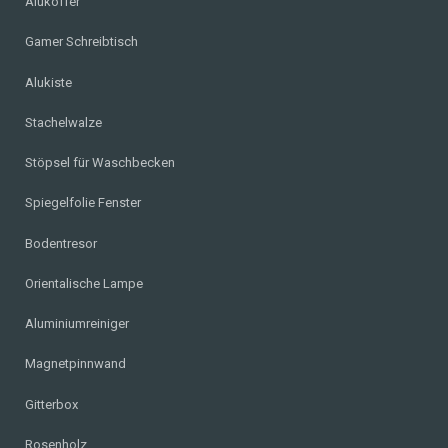
Alukoffer
Gamer Schreibtisch
Alukiste
Stachelwalze
Stöpsel für Waschbecken
Spiegelfolie Fenster
Bodentresor
Orientalische Lampe
Aluminiumreiniger
Magnetpinnwand
Gitterbox
Rosenholz