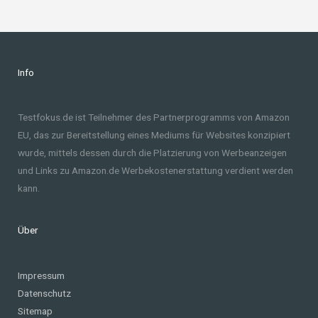
Info
Testfokus.de ist Teilnehmer des Partnerprogramms von Amazon
EU, das zur Bereitstellung eines Mediums für Websites konzipiert
wurde, mittels dessen durch die Platzierung von Werbeanzeigen
und Links zu Amazon.de Werbekostenerstattung verdient werden
kann.
Über
Impressum
Datenschutz
Sitemap