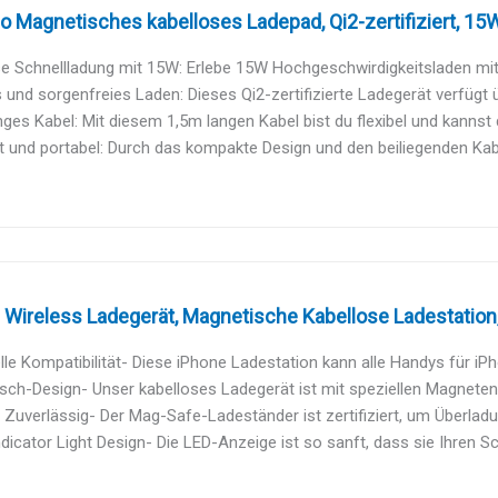
o Magnetisches kabelloses Ladepad, Qi2-zertifiziert, 15W,
e Schnellladung mit 15W: Erlebe 15W Hochgeschwirdigkeitsladen mit Q
 und sorgenfreies Laden: Dieses Qi2-zertifizierte Ladegerät verfügt ü
nges Kabel: Mit diesem 1,5m langen Kabel bist du flexibel und kannst d
und portabel: Durch das kompakte Design und den beiliegenden Kabe
Wireless Ladegerät, Magnetische Kabellose Ladestation, 
lle Kompatibilität- Diese iPhone Ladestation kann alle Handys für iPho
sch-Design- Unser kabelloses Ladegerät ist mit speziellen Magneten a
 Zuverlässig- Der Mag-Safe-Ladeständer ist zertifiziert, um Überladu
dicator Light Design- Die LED-Anzeige ist so sanft, dass sie Ihren Sch