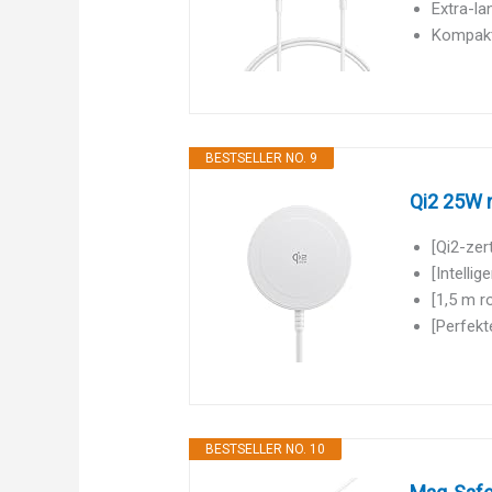
Extra-la
Kompakt 
BESTSELLER NO. 9
Qi2 25W m
[Qi2-zer
[Intelli
[1,5 m r
[Perfekt
BESTSELLER NO. 10