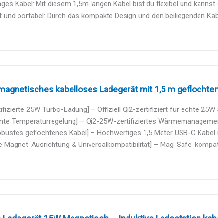
nges Kabel: Mit diesem 1,5m langen Kabel bist du flexibel und kannst d
und portabel: Durch das kompakte Design und den beiliegenden Kabe
agnetisches kabelloses Ladegerät mit 1,5 m geflochtene
tifizierte 25W Turbo-Ladung] – Offiziell Qi2-zertifiziert für echte 25W 
gente Temperaturregelung] – Qi2-25W-zertifiziertes Wärmemanagemen
obustes geflochtenes Kabel] – Hochwertiges 1,5 Meter USB-C Kabel mi
e Magnet-Ausrichtung & Universalkompatibilität] – Mag-Safe-kompatib