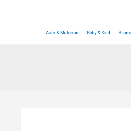
Zum
Inhalt
springen
Auto & Motorrad
Baby & Kind
Bauma