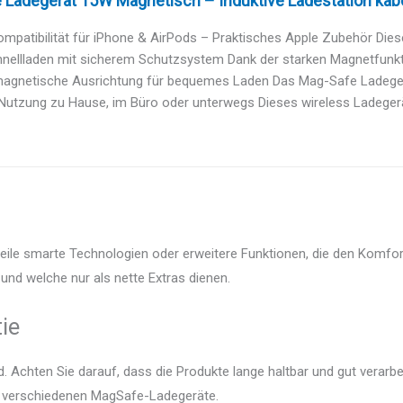
Ladegerät 15W Magnetisch – Induktive Ladestation kabel
ompatibilität für iPhone & AirPods – Praktisches Apple Zubehör Dies
nellladen mit sicherem Schutzsystem Dank der starken Magnetfunkti
magnetische Ausrichtung für bequemes Laden Das Mag-Safe Ladegerät
 Nutzung zu Hause, im Büro oder unterwegs Dieses wireless Ladegerät
eile smarte Technologien oder erweitere Funktionen, die den Komfort
und welche nur als nette Extras dienen.
ie
 Achten Sie darauf, dass die Produkte lange haltbar und gut verarbei
er verschiedenen MagSafe-Ladegeräte.