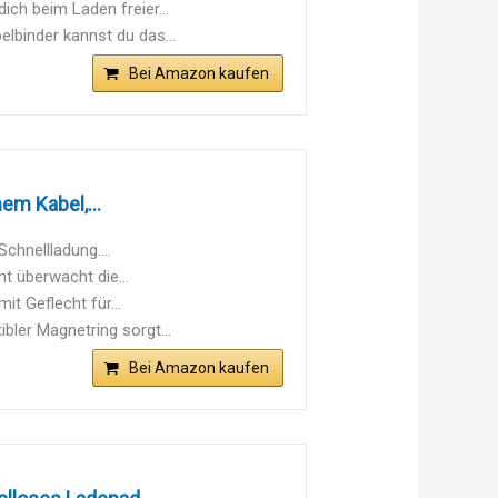
ich beim Laden freier...
lbinder kannst du das...
Bei Amazon kaufen
m Kabel,...
Schnellladung....
t überwacht die...
t Geflecht für...
ler Magnetring sorgt...
Bei Amazon kaufen