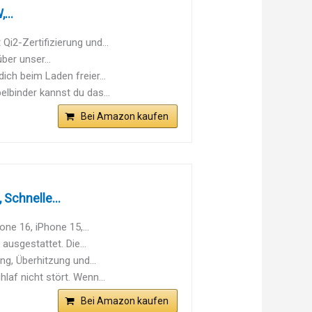
...
i2-Zertifizierung und...
ber unser...
ich beim Laden freier...
lbinder kannst du das...
Bei Amazon kaufen
Schnelle...
ne 16, iPhone 15,...
usgestattet. Die...
ng, Überhitzung und...
laf nicht stört. Wenn...
Bei Amazon kaufen