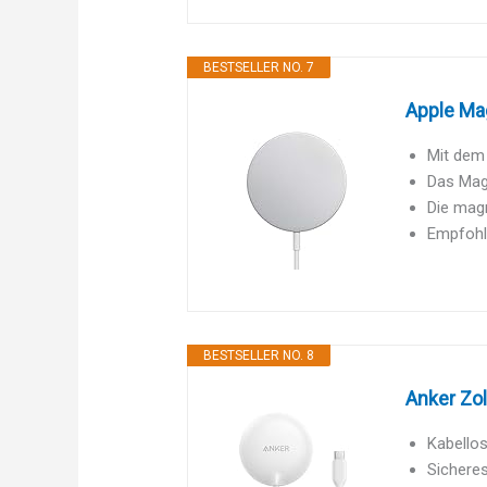
BESTSELLER NO. 7
Apple Ma
Mit dem 
Das MagS
Die magn
Empfohl
BESTSELLER NO. 8
Anker Zol
Kabellos
Sicheres