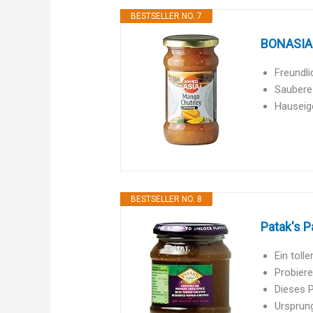
BESTSELLER NO. 7
BONASIA 
Freundli
Saubere 
Hauseige
BESTSELLER NO. 8
Patak's P
Ein toll
Probier
Dieses P
Ursprung