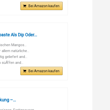
Bei Amazon kaufen
ste Als Dip Oder...
rischen Mangos...
llem natürliche...
g geliefert and...
n süÃŸen and...
Bei Amazon kaufen
kung –...