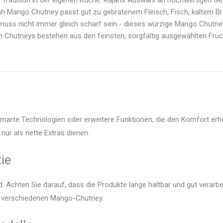
 Tradition in der eigenen Küche: Rajahs Auswahl an hochwertigen Gew
h Mango Chutney passt gut zu gebratenem Fleisch, Fisch, kaltem Bra
muss nicht immer gleich scharf sein - dieses würzige Mango Chutney 
h Chutneys bestehen aus den feinsten, sorgfältig ausgewählten Frü
smarte Technologien oder erweitere Funktionen, die den Komfort erhö
nur als nette Extras dienen.
ie
 Achten Sie darauf, dass die Produkte lange haltbar und gut verarbei
er verschiedenen Mango-Chutney.