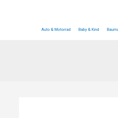
Zum
Inhalt
springen
Auto & Motorrad
Baby & Kind
Bauma