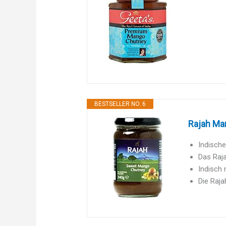
BESTSELLER NO. 6
Rajah Man
Indische
Das Raja
Indisch 
Die Raja