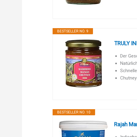
BESTSELLER NO. 9
TRULY IND
Der Gesc
Natürlic
Schnelle
Chutneys
BESTSELLER NO. 10
Rajah Man