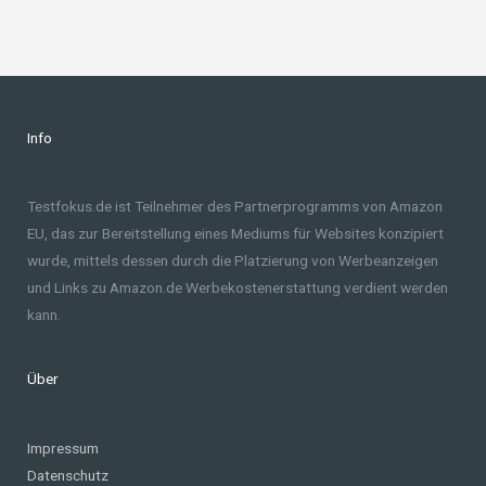
Info
Testfokus.de ist Teilnehmer des Partnerprogramms von Amazon
EU, das zur Bereitstellung eines Mediums für Websites konzipiert
wurde, mittels dessen durch die Platzierung von Werbeanzeigen
und Links zu Amazon.de Werbekostenerstattung verdient werden
kann.
Über
Impressum
Datenschutz