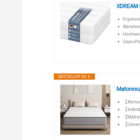
XDREAM P
Ergonomi
Abnehmb
Hochwert
Geprüfte
BESTSELLER NO. 6
Matoresu 
【Atmung
【Indivi
【Matrat
【Univer