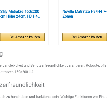
Slily Matratze 160x200
Novilla Matratze H3/H4 7-
cm Höhe 24cm, H3 H4...
Zonen
Kaltschaummatratze...
Bei Amazon kaufen
Bei Amazon kaufen
ng
e Langlebigkeit und Benutzerfreundlichkeit garantieren. Robuste, pfl
 Matratzen 160×200 H4.
zerfreundlichkeit
fach zu handhaben und funktional sein. Wichtige Funktionen wie Eins
.