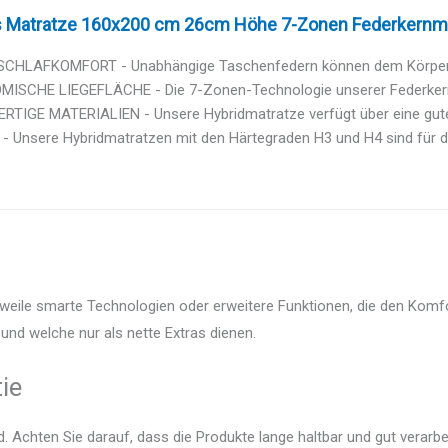
 Matratze 160x200 cm 26cm Höhe 7-Zonen Federkernmat
CHLAFKOMFORT - Unabhängige Taschenfedern können dem Körper ei
ISCHE LIEGEFLÄCHE - Die 7-Zonen-Technologie unserer Federkernma
TIGE MATERIALIEN - Unsere Hybridmatratze verfügt über eine gute A
- Unsere Hybridmatratzen mit den Härtegraden H3 und H4 sind für d
weile smarte Technologien oder erweitere Funktionen, die den Komfo
und welche nur als nette Extras dienen.
ie
 Achten Sie darauf, dass die Produkte lange haltbar und gut verarbei