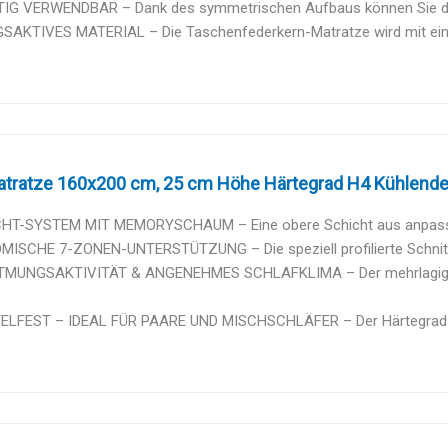
TIG VERWENDBAR – Dank des symmetrischen Aufbaus können Sie die
AKTIVES MATERIAL – Die Taschenfederkern-Matratze wird mit ein
Matratze 160x200 cm, 25 cm Höhe Härtegrad H4 Kühlende 
HT-SYSTEM MIT MEMORYSCHAUM – Eine obere Schicht aus anpass
ISCHE 7-ZONEN-UNTERSTÜTZUNG – Die speziell profilierte Schnittte
MUNGSAKTIVITÄT & ANGENEHMES SCHLAFKLIMA – Der mehrlagige,
ELFEST – IDEAL FÜR PAARE UND MISCHSCHLÄFER – Der Härtegrad H4 b