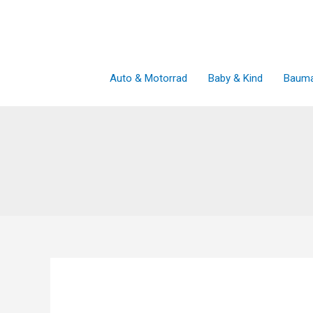
Zum
Inhalt
springen
Auto & Motorrad
Baby & Kind
Bauma