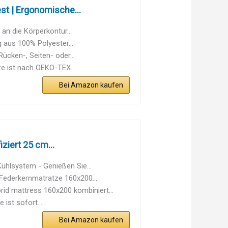
t | Ergonomische...
n die Körperkontur...
aus 100% Polyester...
ücken-, Seiten- oder...
ze ist nach OEKO-TEX...
Bei Amazon kaufen
iert 25 cm...
lsystem - Genießen Sie...
ederkernmatratze 160x200...
 mattress 160x200 kombiniert...
ist sofort...
Bei Amazon kaufen