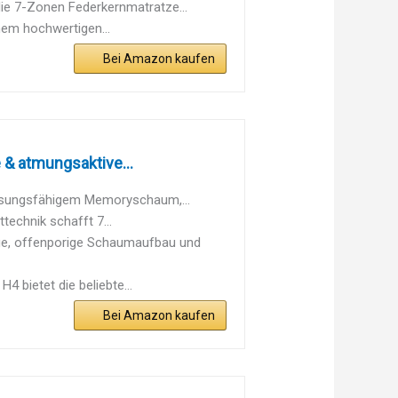
 7-Zonen Federkernmatratze...
em hochwertigen...
Bei Amazon kaufen
& atmungsaktive...
ungsfähigem Memoryschaum,...
chnik schafft 7...
 offenporige Schaumaufbau und
ietet die beliebte...
Bei Amazon kaufen