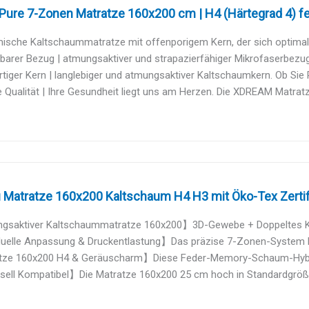
ure 7-Zonen Matratze 160x200 cm | H4 (Härtegrad 4) fes
sche Kaltschaummatratze mit offenporigem Kern, der sich optimal a
arer Bezug | atmungsaktiver und strapazierfähiger Mikrofaserbezug 
iger Kern | langlebiger und atmungsaktiver Kaltschaumkern. Ob Sie R
 Qualität | Ihre Gesundheit liegt uns am Herzen. Die XDREAM Matrat
Matratze 160x200 Kaltschaum H4 H3 mit Öko-Tex Zertifiz
saktiver Kaltschaummatratze 160x200】3D-Gewebe + Doppeltes Küh
duelle Anpassung & Druckentlastung】Das präzise 7-Zonen-System F
ze 160x200 H4 & Geräuscharm】Diese Feder-Memory-Schaum-Hybrid
sell Kompatibel】Die Matratze 160x200 25 cm hoch in Standardgröße 