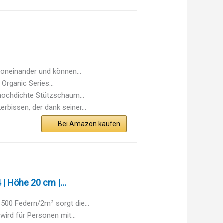
oneinander und können...
Organic Series...
hochdichte Stützschaum...
bissen, der dank seiner...
Bei Amazon kaufen
 Höhe 20 cm |...
0 Federn/2m² sorgt die...
ird für Personen mit...