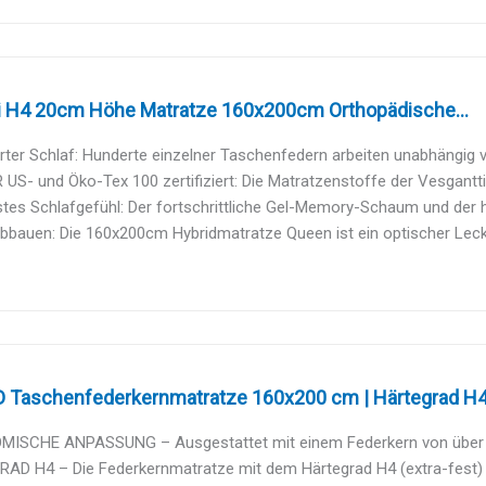
i H4 20cm Höhe Matratze 160x200cm Orthopädische...
ter Schlaf: Hunderte einzelner Taschenfedern arbeiten unabhängig v
 US- und Öko-Tex 100 zertifiziert: Die Matratzenstoffe der Vesgantti 
stes Schlafgefühl: Der fortschrittliche Gel-Memory-Schaum und der 
bbauen: Die 160x200cm Hybridmatratze Queen ist ein optischer Lecker
Taschenfederkernmatratze 160x200 cm | Härtegrad H4 |
ISCHE ANPASSUNG – Ausgestattet mit einem Federkern von über 50
AD H4 – Die Federkernmatratze mit dem Härtegrad H4 (extra-fest) w