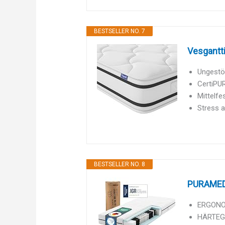
BESTSELLER NO. 7
Vesgantt
Ungestör
CertiPUR
Mittelfe
Stress a
BESTSELLER NO. 8
PURAMED 
ERGONOM
HÄRTEGR