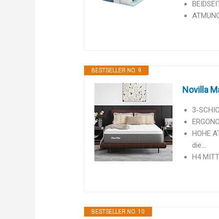
BEIDSEI
ATMUNGS
BESTSELLER NO. 9
Novilla 
3-SCHIC
ERGONOM
HOHE AT
die...
H4 MITT
BESTSELLER NO. 10