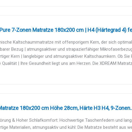
ure 7-Zonen Matratze 180x200 cm | H4 (Härtegrad 4) fes
sche Kaltschaummatratze mit offenporigem Kern, der sich optimal a
arer Bezug | atmungsaktiver und strapazierfähiger Mikrofaserbezug 
iger Kern | langlebiger und atmungsaktiver Kaltschaumkern. Ob Sie R
 Qualität | Ihre Gesundheit liegt uns am Herzen. Die XDREAM Matrat
Matratze 180x200 cm Höhe 28cm, Härte H3 H4, 9-Zonen..
törung & Hoher Schlafkomfort: Hochwertige Taschenfedern und lang
ige Materialien, atmungsaktiv und kühl: Die Matratze besteht aus we