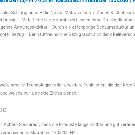
Matratze H3/H4 7-Zonen Kaltschaummatratze 180x200 | V
abler Schlafgenuss – Die Novilla Matratze aus 7-Zonen Kaltschaum 
Design – Mittelfeste Härte kombiniert angenehme Druckentlastung mi
gende Atmungsaktivität – Durch die offenporige Schaumstruktur und 
ichter Bezug – Der hautfreundliche Bezug lässt sich dank Reißversch
weile smarte Technologien oder erweitere Funktionen, die den Komfo
und welche nur als nette Extras dienen.
ie
 Achten Sie darauf, dass die Produkte lange haltbar und gut verarbei
er verschiedenen Matratzen 180×200 H4.