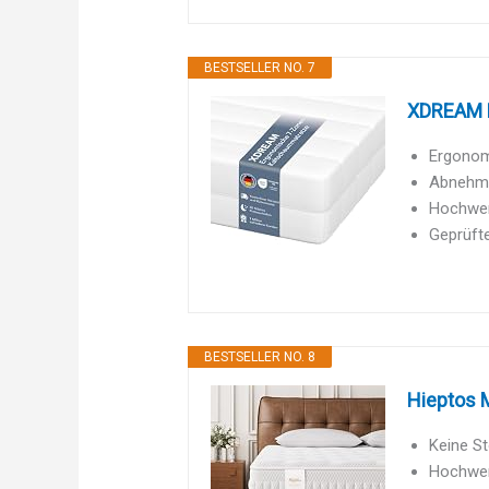
BESTSELLER NO. 7
XDREAM P
Ergonomi
Abnehmb
Hochwert
Geprüfte
BESTSELLER NO. 8
Hieptos 
Keine S
Hochwert