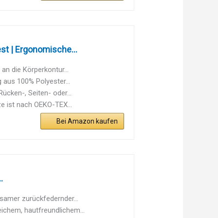
t | Ergonomische...
n die Körperkontur...
aus 100% Polyester...
ücken-, Seiten- oder...
ze ist nach OEKO-TEX...
Bei Amazon kaufen
.
samer zurückfedernder...
ichem, hautfreundlichem...