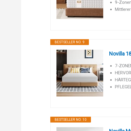
9-Zonen
Mittlere
BESTSELLER NO. 9
Novilla 
7-ZONEN
HERVORR
HÄRTEGR
PFLEGEL
BESTSELLER NO. 10