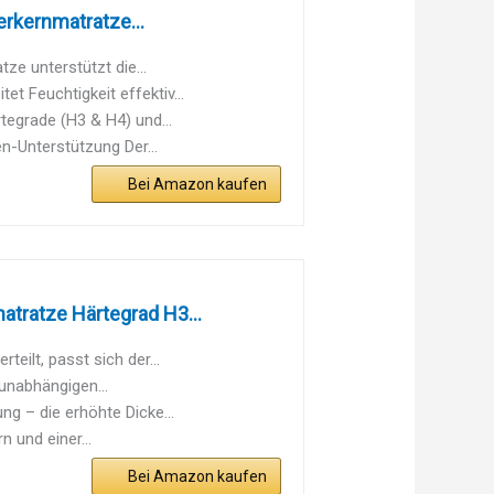
kernmatratze...
e unterstützt die...
t Feuchtigkeit effektiv...
tegrade (H3 & H4) und...
Unterstützung Der...
Bei Amazon kaufen
tratze Härtegrad H3...
ilt, passt sich der...
unabhängigen...
 – die erhöhte Dicke...
 und einer...
Bei Amazon kaufen