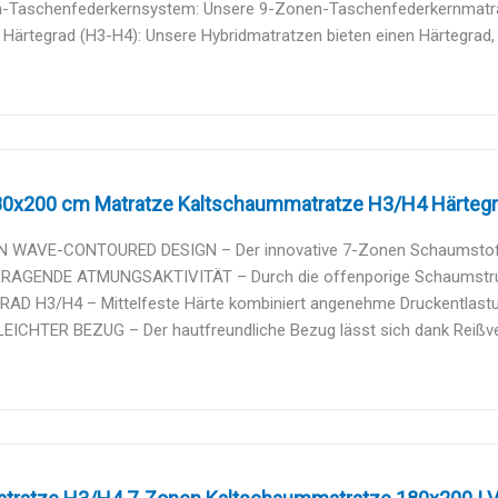
-Taschenfederkernsystem: Unsere 9-Zonen-Taschenfederkernmatratz
r Härtegrad (H3-H4): Unsere Hybridmatratzen bieten einen Härtegrad, d
180x200 cm Matratze Kaltschaummatratze H3/H4 Härtegra
 WAVE-CONTOURED DESIGN – Der innovative 7-Zonen Schaumstoffker
AGENDE ATMUNGSAKTIVITÄT – Durch die offenporige Schaumstruktur
AD H3/H4 – Mittelfeste Härte kombiniert angenehme Druckentlastung 
EICHTER BEZUG – Der hautfreundliche Bezug lässt sich dank Reißver