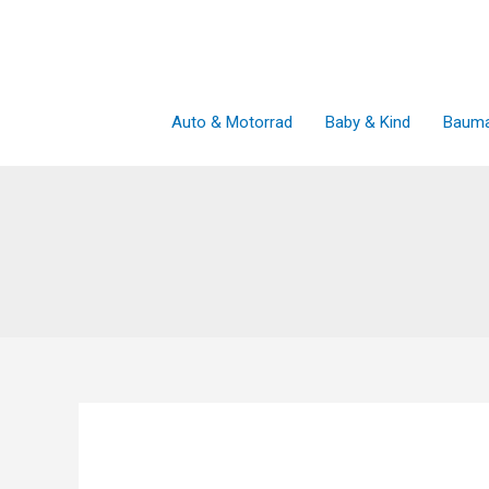
Zum
Inhalt
springen
Auto & Motorrad
Baby & Kind
Bauma