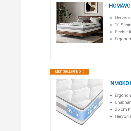
HOMAVO M
Hervorra
10 Schic
Beidseit
Ergonom
BESTSELLER NO. 6
INMOKO M
Ergonomi
Unabhän
25 cm h
Hervorra