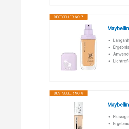
BESTSELLER NO. 7
Maybellin
Langanha
Ergebnis
Anwendun
Lichtref
BESTSELLER NO. 8
Maybellin
Flüssige
Ergebnis