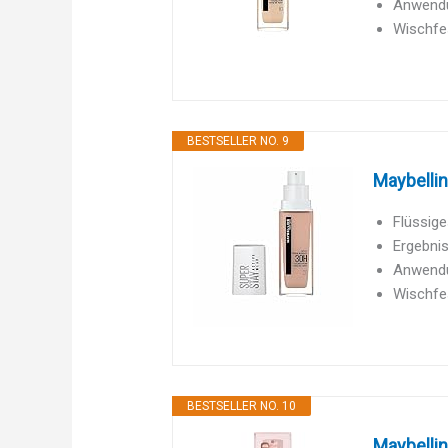
Anwendun
Wischfes
BESTSELLER NO. 9
Maybellin
Flüssige
Ergebnis
Anwendun
Wischfes
BESTSELLER NO. 10
Maybellin