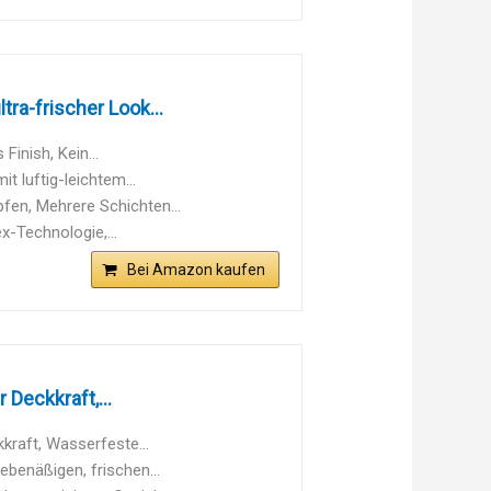
ra-frischer Look...
Finish, Kein...
t luftig-leichtem...
fen, Mehrere Schichten...
x-Technologie,...
Bei Amazon kaufen
Deckkraft,...
kraft, Wasserfeste...
ebenäßigen, frischen...