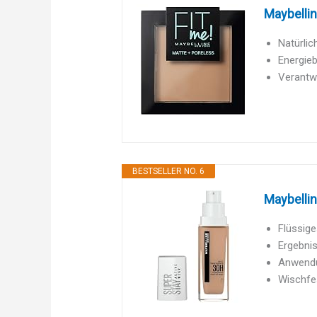
Maybellin
Natürlic
Energieb
Verantwo
BESTSELLER NO. 6
Maybellin
Flüssige
Ergebnis
Anwendun
Wischfes