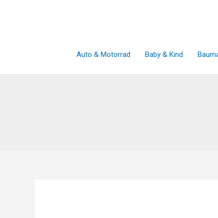
Zum
Inhalt
springen
Auto & Motorrad
Baby & Kind
Bauma