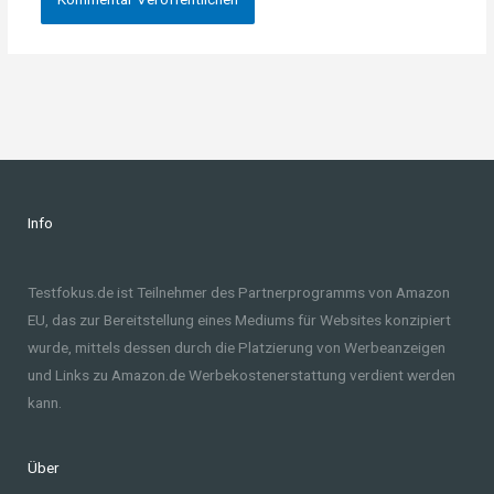
Info
Testfokus.de ist Teilnehmer des Partnerprogramms von Amazon
EU, das zur Bereitstellung eines Mediums für Websites konzipiert
wurde, mittels dessen durch die Platzierung von Werbeanzeigen
und Links zu Amazon.de Werbekostenerstattung verdient werden
kann.
Über