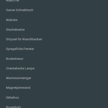
Alukoffer
Gamer Schreibtisch
Alukiste
Stachelwalze
Stöpsel für Waschbecken
Spiegelfolie Fenster
Bodentresor
Orientalische Lampe
Aluminiumreiniger
Magnetpinnwand
Gitterbox
Rosenholz