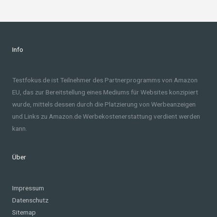
Info
Testfokus.de ist Teilnehmer des Partnerprogramms von Amazon
EU, das zur Bereitstellung eines Mediums für Websites konzipiert
wurde, mittels dessen durch die Platzierung von Werbeanzeigen
und Links zu Amazon.de Werbekostenerstattung verdient werden
kann.
Über
Impressum
Datenschutz
Sitemap