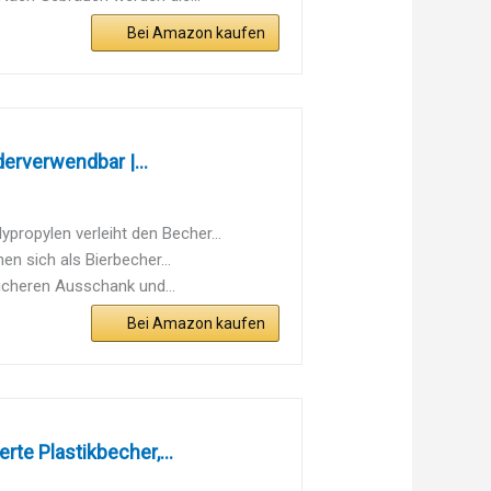
Bei Amazon kaufen
rverwendbar |...
ropylen verleiht den Becher...
n sich als Bierbecher...
icheren Ausschank und...
Bei Amazon kaufen
te Plastikbecher,...