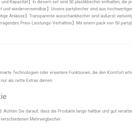
nd Kapazität】In diesem set sind 50 plastikbecher enthalten, die jew
 und wiederverwendbar】Unsere partybecher sind aus hochwertigen ma
tige Anlässe】Transparente ausschankbecher sind äußerst vielseitig 
agendes Preis-Leistungs-Verhältnis】Mit einem pack von 50 partybec
smarte Technologien oder erweitere Funktionen, die den Komfort erhö
nur als nette Extras dienen.
ie
 Achten Sie darauf, dass die Produkte lange haltbar und gut verarbei
er verschiedenen Mehrwegbecher.