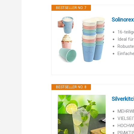
BESTSELLER NO. 7
Solinorex
16-teili
Ideal fü
Robustes
Einfache
BESTSELLER NO. 8
Silverkit
MEHRWEG
VIELSEIT
HOCHWERT
PRAKTISC