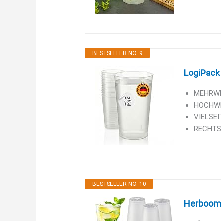
BESTSELLER NO. 9
LogiPack
MEHRWEG
HOCHWER
VIELSEIT
RECHTSS
BESTSELLER NO. 10
Herboom 5