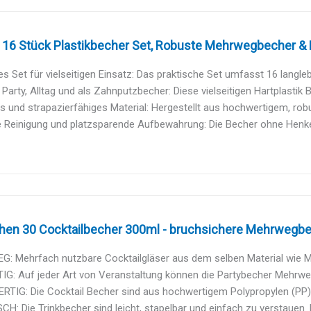
 16 Stück Plastikbecher Set, Robuste Mehrwegbecher & P
ges Set für vielseitigen Einsatz: Das praktische Set umfasst 16 langle
r Party, Alltag und als Zahnputzbecher: Diese vielseitigen Hartplastik B
 und strapazierfähiges Material: Hergestellt aus hochwertigem, robu
 Reinigung und platzsparende Aufbewahrung: Die Becher ohne Henkel
chen 30 Cocktailbecher 300ml - bruchsichere Mehrwegbec
: Mehrfach nutzbare Cocktailgläser aus dem selben Material wie Me
IG: Auf jeder Art von Veranstaltung können die Partybecher Mehrweg
IG: Die Cocktail Becher sind aus hochwertigem Polypropylen (PP) ge
H: Die Trinkbecher sind leicht, stapelbar und einfach zu verstauen.