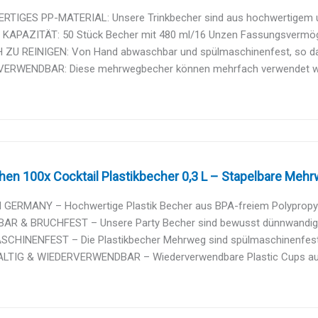
TIGES PP-MATERIAL: Unsere Trinkbecher sind aus hochwertigem und
KAPAZITÄT: 50 Stück Becher mit 480 ml/16 Unzen Fassungsvermögen
 ZU REINIGEN: Von Hand abwaschbar und spülmaschinenfest, so das
ERWENDBAR: Diese mehrwegbecher können mehrfach verwendet werd
chen 100x Cocktail Plastikbecher 0,3 L – Stapelbare Mehr
 GERMANY – Hochwertige Plastik Becher aus BPA-freiem Polypropylen
AR & BRUCHFEST – Unsere Party Becher sind bewusst dünnwandig, fl
CHINENFEST – Die Plastikbecher Mehrweg sind spülmaschinenfest. 
TIG & WIEDERVERWENDBAR – Wiederverwendbare Plastic Cups aus H