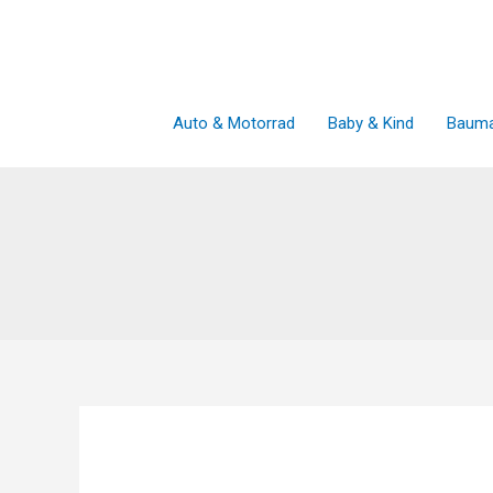
Zum
Inhalt
springen
Auto & Motorrad
Baby & Kind
Bauma