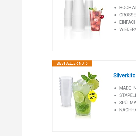
HOCHWER
GROSSE 
EINFACH
WIEDERV
BESTSELLER NO. 6
Silverkit
MADE IN
STAPELB
SPÜLMAS
NACHHAL