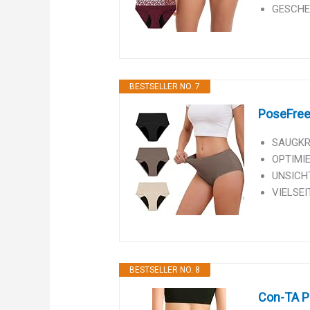
GESCHEN
BESTSELLER NO. 7
PoseFree
SAUGKRA
OPTIMIE
UNSICHT
VIELSEI
BESTSELLER NO. 8
Con-TA Pe