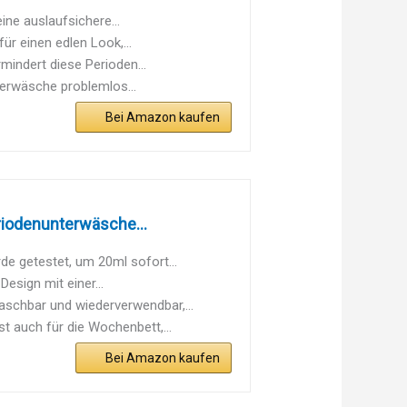
ine auslaufsichere...
ür einen edlen Look,...
mindert diese Perioden...
erwäsche problemlos...
Bei Amazon kaufen
iodenunterwäsche...
 getestet, um 20ml sofort...
esign mit einer...
chbar und wiederverwendbar,...
uch für die Wochenbett,...
Bei Amazon kaufen