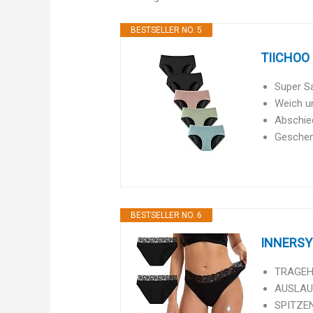
BESTSELLER NO. 5
TIICHOO 
Super Sa
Weich u
Abschied
Geschenk
BESTSELLER NO. 6
INNERSY 
TRAGEHI
AUSLAUF
SPITZEN