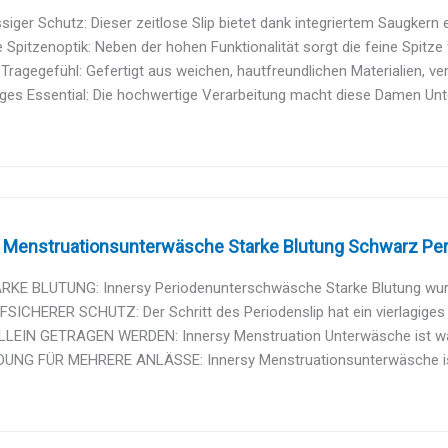
siger Schutz: Dieser zeitlose Slip bietet dank integriertem Saugkern e
Spitzenoptik: Neben der hohen Funktionalität sorgt die feine Spitze f
Tragegefühl: Gefertigt aus weichen, hautfreundlichen Materialien, ver
iges Essential: Die hochwertige Verarbeitung macht diese Damen Unt
Menstruationsunterwäsche Starke Blutung Schwarz Per
RKE BLUTUNG: Innersy Periodenunterschwäsche Starke Blutung wurde
ICHERER SCHUTZ: Der Schritt des Periodenslip hat ein vierlagiges D
LEIN GETRAGEN WERDEN: Innersy Menstruation Unterwäsche ist was
NG FÜR MEHRERE ANLÄSSE: Innersy Menstruationsunterwäsche ist a