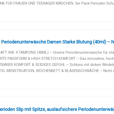
K FÜR FRAUEN UND TEENAGER MÄDCHEN: 3er Pack Perioden Schutzsli
 Periodenunterwäsche Damen Starke Blutung (40ml) – Na
FT WIE 4 TAMPONS (40ML) – Unsere Periodenunterwäsche für starke
RTE PASSFORM & HIGH-STRETCH KOMFORT – Das innovative, hochelas
BARER KOMFORT & SEIDIGES GEFÜHL – Schluss mit dicken Windeln! De
TIG: MENSTRUATION, WOCHENBETT & BLASENSCHWÄCHE – Nicht nur für
rioden Slip mit Spitze, auslaufsichere Periodenunterwäs