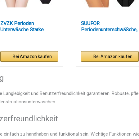
ZVZK Perioden
SUUFOR
Unterwäsche Starke
PeriodenunterschwäSche,.
blutung Damen...
..
Bei Amazon kaufen
Bei Amazon kaufen
ng
e Langlebigkeit und Benutzerfreundlichkeit garantieren. Robuste, pfl
 Menstruationsunterwäschen.
zerfreundlichkeit
e einfach zu handhaben und funktional sein. Wichtige Funktionen wie