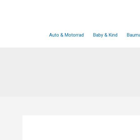
Zum
Inhalt
springen
Auto & Motorrad
Baby & Kind
Bauma