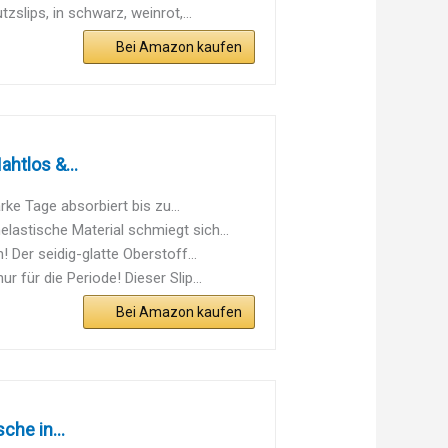
ps, in schwarz, weinrot,...
Bei Amazon kaufen
htlos &...
 Tage absorbiert bis zu...
tische Material schmiegt sich...
r seidig-glatte Oberstoff...
 die Periode! Dieser Slip...
Bei Amazon kaufen
che in...