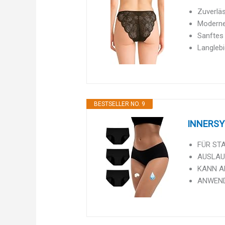
Zuverläs
Moderne 
Sanftes 
Langleb
BESTSELLER NO. 9
INNERSY 
FÜR STA
AUSLAUFS
KANN AL
ANWENDU