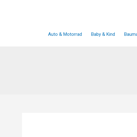
Zum
Inhalt
springen
Auto & Motorrad
Baby & Kind
Bauma