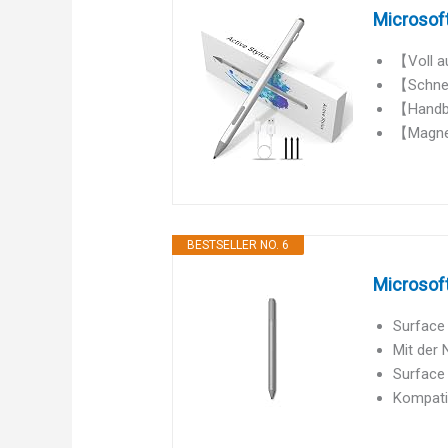
Microsoft
【Voll au
【Schnell
【Handba
【Magnet
BESTSELLER NO. 6
Microsoft
Surface 
Mit der 
Surface 
Kompatib