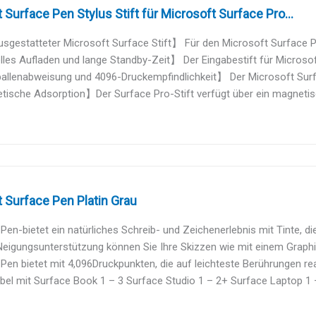
 Surface Pen Stylus Stift für Microsoft Surface Pro...
sgestatteter Microsoft Surface Stift】 Für den Microsoft Surface Pen
es Aufladen und lange Standby-Zeit】 Der Eingabestift für Microsoft 
llenabweisung und 4096-Druckempfindlichkeit】 Der Microsoft Surfac
ische Adsorption】Der Surface Pro-Stift verfügt über ein magnetisc
 Surface Pen Platin Grau
Pen-bietet ein natürliches Schreib- und Zeichenerlebnis mit Tinte, die 
Neigungsunterstützung können Sie Ihre Skizzen wie mit einem Graphit
Pen bietet mit 4,096Druckpunkten, die auf leichteste Berührungen reag
el mit Surface Book 1 – 3 Surface Studio 1 – 2+ Surface Laptop 1 –