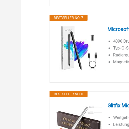
BESTSELLER NO. 7
Microsoft
4096 Dru
Typ-C-Sc
Radiergu
Magneti
BESTSELLER NO. 8
Glitfix M
Weitgehe
Leistung