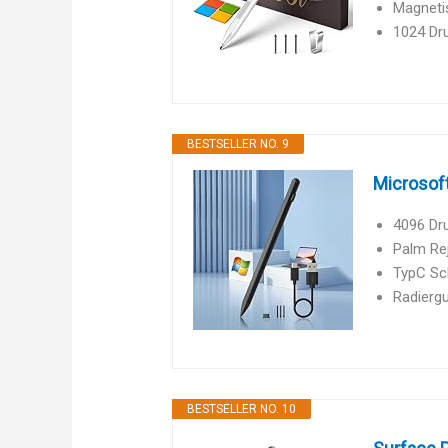
Magnetis
1024 Dru
BESTSELLER NO. 9
Microsoft
4096 Dru
Palm Rej
TypC Sch
Radiergu
BESTSELLER NO. 10