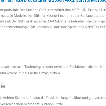
en mit 1024 Druckstufen & 2500h Akku: Stift für Microsof
ompatibilität: Der Surface Stift unterstützt das MPP-1.51-Protokoll und
mpatible Modelle: Der Stift funktioniert nicht mit der Surface Laptop
ufzeit: Der Stift wird mit einer AAAA-Batterie betrieben, die dank g
Spitzentechnologie: Die konisch zulaufende Spitze des ANYQOO Stifts
tlerweile smarte Technologien oder erweitere Funktionen, die den Ko
und welche nur als nette Extras dienen.
ie
 Achten Sie darauf, dass die Produkte lange haltbar und gut verarbei
r verschiedenen Microsoft-Surface-Stifte.