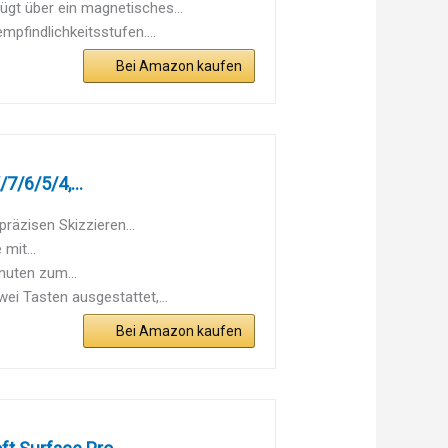
gt über ein magnetisches...
pfindlichkeitsstufen....
Bei Amazon kaufen
7/6/5/4,...
räzisen Skizzieren...
mit...
nuten zum...
ei Tasten ausgestattet,...
Bei Amazon kaufen