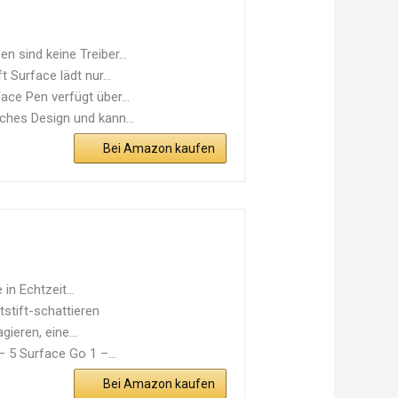
 sind keine Treiber...
Surface lädt nur...
e Pen verfügt über...
hes Design und kann...
Bei Amazon kaufen
in Echtzeit...
stift-schattieren
ieren, eine...
 5 Surface Go 1 –...
Bei Amazon kaufen