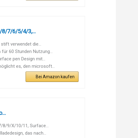
8/7/6/5/4/3,...
tift verwendet die...
 für 60 Stunden Nutzung...
face pen Design mit...
licht es, den microsoft...
Bei Amazon kaufen
...
/8/9/X/10/11, Surface...
ladedesign, das nach...