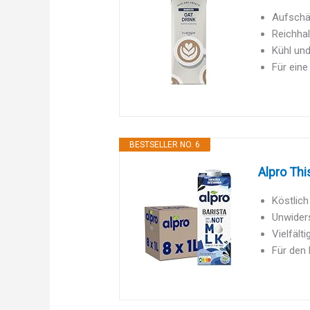
Aufschäu
Reichha
Kühl und
Für eine
BESTSELLER NO. 6
Alpro Thi
Köstlich
Unwiders
Vielfält
Für den 