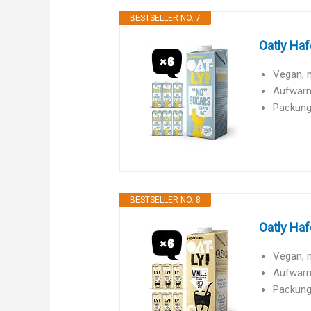
BESTSELLER NO. 7
Oatly Haf
Vegan, m
Aufwärm
Packung
BESTSELLER NO. 8
Oatly Haf
Vegan, m
Aufwärm
Packung