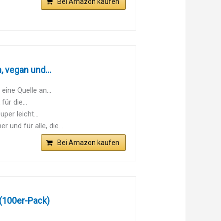
Bei Amazon kaufen
 vegan und...
eine Quelle an...
ür die...
per leicht...
und für alle, die...
Bei Amazon kaufen
 (100er-Pack)