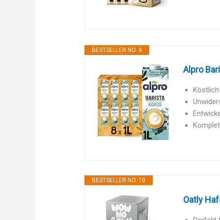
BESTSELLER NO. 9
Alpro Bar
Köstlich
Unwiders
Entwicke
Komplett
BESTSELLER NO. 10
Oatly Haf