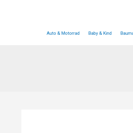
Zum
Inhalt
springen
Auto & Motorrad
Baby & Kind
Bauma