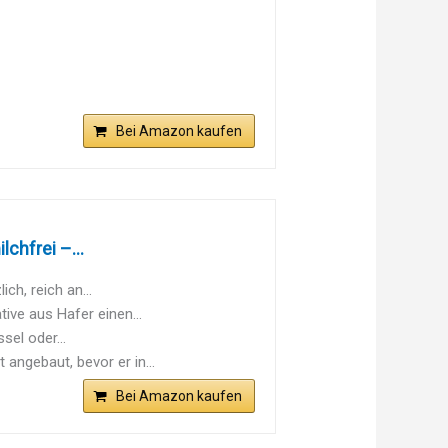
Bei Amazon kaufen
chfrei –...
ch, reich an...
ive aus Hafer einen...
sel oder...
angebaut, bevor er in...
Bei Amazon kaufen