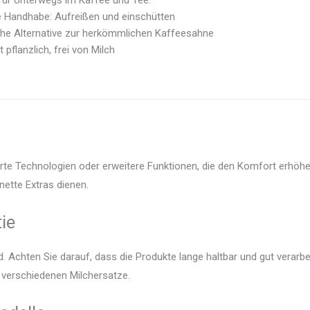
für Unterwegs im Kaffee und Tee.
e Handhabe: Aufreißen und einschütten
che Alternative zur herkömmlichen Kaffeesahne
 pflanzlich, frei von Milch
arte Technologien oder erweitere Funktionen, die den Komfort erhöhen
nette Extras dienen.
ie
 Achten Sie darauf, dass die Produkte lange haltbar und gut verarbei
r verschiedenen Milchersatze.