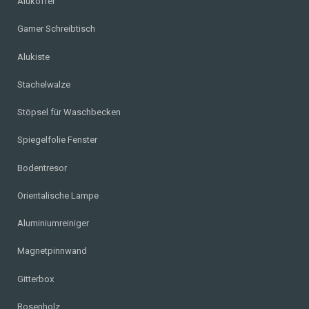
Alukoffer
Gamer Schreibtisch
Alukiste
Stachelwalze
Stöpsel für Waschbecken
Spiegelfolie Fenster
Bodentresor
Orientalische Lampe
Aluminiumreiniger
Magnetpinnwand
Gitterbox
Rosenholz