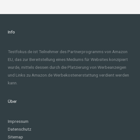
Info
Testfokus.de ist Teilnehmer des Partnerprogramms von Amazon
EU, das zur Bereitstellung eines Mediums für Websites konzipiert
wurde, mittels dessen durch die Platzierung von Werbeanzeigen
und Links zu Amazon.de Werbekostenerstattung verdient werden
kann.
Über
Impressum
Datenschutz
Sitemap