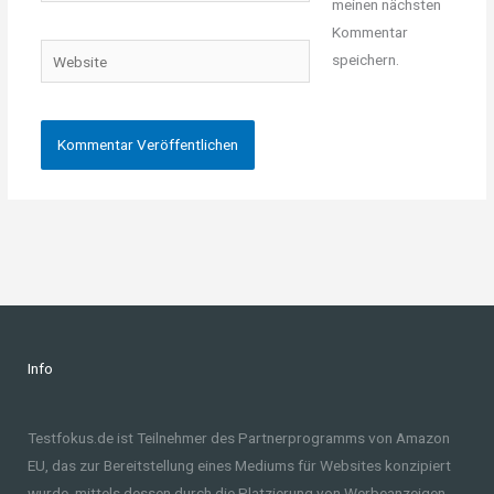
meinen nächsten
Adresse*
Kommentar
Website
speichern.
Info
Testfokus.de ist Teilnehmer des Partnerprogramms von Amazon
EU, das zur Bereitstellung eines Mediums für Websites konzipiert
wurde, mittels dessen durch die Platzierung von Werbeanzeigen