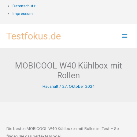
Datenschutz
Impressum
Zum
Testfokus.de
Inhalt
springen
MOBICOOL W40 Kühlbox mit
Rollen
Haushalt
/
27. Oktober 2024
Die besten MOBICOOL W40 Kühlboxen mit Rollen im Test – So
finden Sie das perfekte Modell