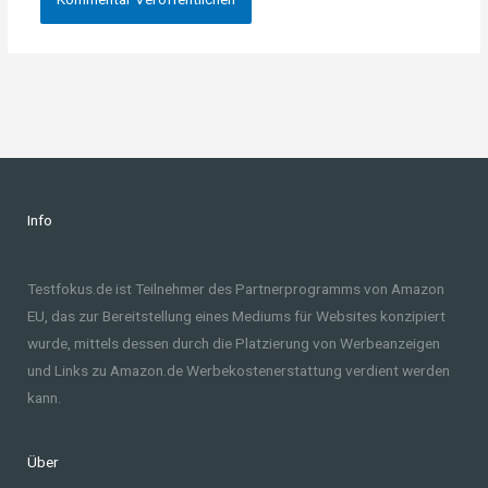
Info
Testfokus.de ist Teilnehmer des Partnerprogramms von Amazon
EU, das zur Bereitstellung eines Mediums für Websites konzipiert
wurde, mittels dessen durch die Platzierung von Werbeanzeigen
und Links zu Amazon.de Werbekostenerstattung verdient werden
kann.
Über