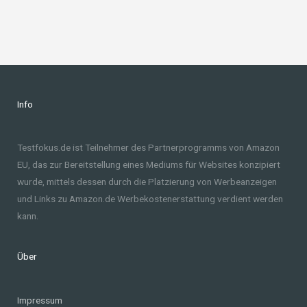
Info
Testfokus.de ist Teilnehmer des Partnerprogramms von Amazon
EU, das zur Bereitstellung eines Mediums für Websites konzipiert
wurde, mittels dessen durch die Platzierung von Werbeanzeigen
und Links zu Amazon.de Werbekostenerstattung verdient werden
kann.
Über
Impressum