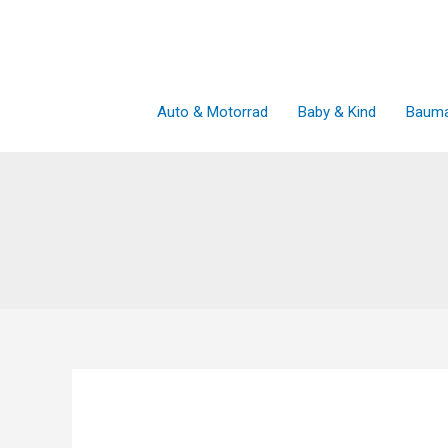
Zum
Inhalt
springen
Auto & Motorrad
Baby & Kind
Bauma