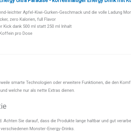
nergy Ultra Paradise - koffeinhaltiger Energy Drink mit K
hend-leichter Apfel-Kiwi-Gurken-Geschmack und die volle Ladung Mo
ker, zero Kalorien, full Flavor
r Kick dank 500 ml statt 250 ml Inhalt
Koffein pro Dose
rweile smarte Technologien oder erweitere Funktionen, die den Komfo
und welche nur als nette Extras dienen.
ie
 Achten Sie darauf, dass die Produkte lange haltbar und gut verarbei
r verschiedenen Monster-Energy-Drinks.