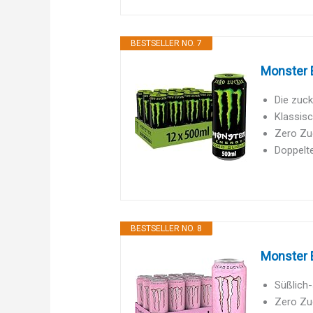
BESTSELLER NO. 7
Monster E
Die zuck
Klassis
Zero Zu
Doppelte
BESTSELLER NO. 8
Monster E
Süßlich
Zero Zuc