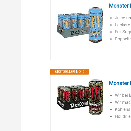
Monster E
Juice un
Leckere
Full Suga
Doppelte
BESTSELLER NO. 6
Monster E
Wir bei
Wir mach
Kohlensä
Hol dir