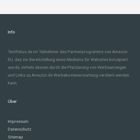
Info
Testfokus.de ist Teilnehmer des Partnerprogramms von Amazon
EU, das zur Bereitstellung eines Mediums für Websites konzipiert
wurde, mittels dessen durch die Platzierung von Werbeanzeigen
und Links zu Amazon.de Werbekostenerstattung verdient werden
kann.
Über
Impressum
Datenschutz
Sitemap