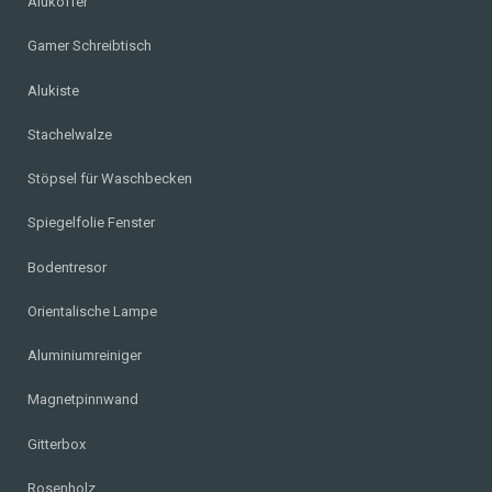
Alukoffer
Gamer Schreibtisch
Alukiste
Stachelwalze
Stöpsel für Waschbecken
Spiegelfolie Fenster
Bodentresor
Orientalische Lampe
Aluminiumreiniger
Magnetpinnwand
Gitterbox
Rosenholz