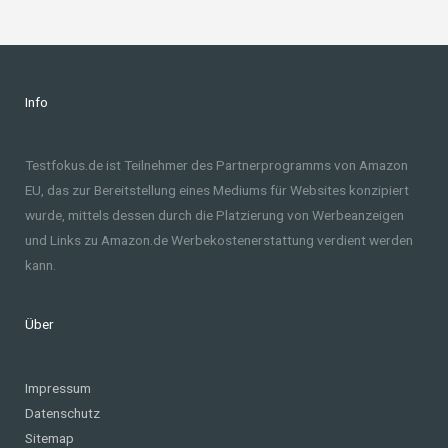
Info
Testfokus.de ist Teilnehmer des Partnerprogramms von Amazon
EU, das zur Bereitstellung eines Mediums für Websites konzipiert
wurde, mittels dessen durch die Platzierung von Werbeanzeigen
und Links zu Amazon.de Werbekostenerstattung verdient werden
kann.
Über
Impressum
Datenschutz
Sitemap