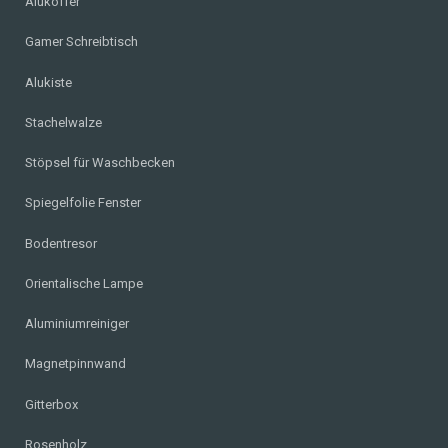
Alukoffer
Gamer Schreibtisch
Alukiste
Stachelwalze
Stöpsel für Waschbecken
Spiegelfolie Fenster
Bodentresor
Orientalische Lampe
Aluminiumreiniger
Magnetpinnwand
Gitterbox
Rosenholz