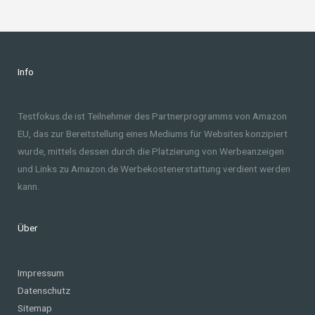
Info
Testfokus.de ist Teilnehmer des Partnerprogramms von Amazon
EU, das zur Bereitstellung eines Mediums für Websites konzipiert
wurde, mittels dessen durch die Platzierung von Werbeanzeigen
und Links zu Amazon.de Werbekostenerstattung verdient werden
kann.
Über
Impressum
Datenschutz
Sitemap