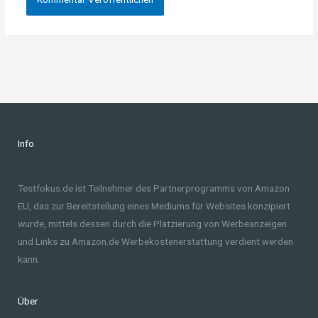
Info
Testfokus.de ist Teilnehmer des Partnerprogramms von Amazon
EU, das zur Bereitstellung eines Mediums für Websites konzipiert
wurde, mittels dessen durch die Platzierung von Werbeanzeigen
und Links zu Amazon.de Werbekostenerstattung verdient werden
kann.
Über