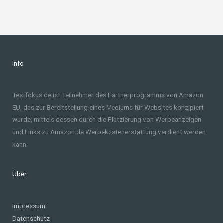
Info
Testfokus.de ist Teilnehmer des Partnerprogramms von Amazon
EU, das zur Bereitstellung eines Mediums für Websites konzipiert
wurde, mittels dessen durch die Platzierung von Werbeanzeigen
und Links zu Amazon.de Werbekostenerstattung verdient werden
kann.
Über
Impressum
Datenschutz