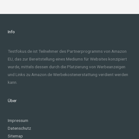
Info
Testfokus.de ist Teilnehmer des Partnerprogramms von Amazon
EU, das zur Bereitstellung eines Mediums für Websites konzipiert
wurde, mittels dessen durch die Platzierung von Werbeanzeigen
und Links zu Amazon.de Werbekostenerstattung verdient werden
kann.
Über
Impressum
Datenschutz
Sitemap