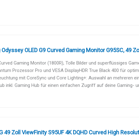
Odyssey OLED G9 Curved Gaming Monitor G95SC, 49 Zoll, 
Curved Gaming Monitor (1800R), Tolle Bilder und superflüssiges Gam
tum Prozessor Pro und VESA DisplayHDR True Black 400 für optimale 
euchtung mit CoreSync und Core Lighting+: Auswahl an mehreren ein
b inkl. Gaming Hub für einen einfachen Zugriff auf deine Gaming- und
49 Zoll ViewFinity S95UF 4K DQHD Curved High Resolutio