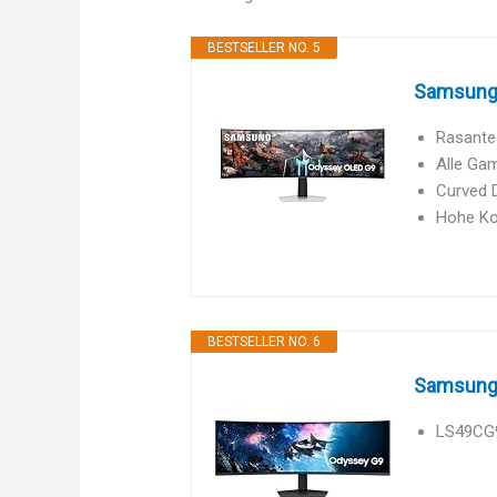
BESTSELLER NO. 5
Samsung 
Rasante 
Alle Gam
Curved D
Hohe Kom
BESTSELLER NO. 6
Samsung 
LS49CG