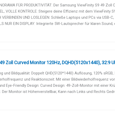
NORAMA FÜR PRODUKTIVITÄT: Der Samsung ViewFinity S9 49 Zoll Cur
L, VOLLE KONTROLE: Steigere deine Effizienz mit dem ViewFinity S9
 VERBINDEN UND LOSLEGEN: Schließe Laptops und PCs via USB-C, H
 NUR EIN DISPLAY: Integrierte 5W-Lautsprecher für klaren Sound, e
9 Zoll Curved Monitor 120Hz, DQHD(5120x1440), 32:9 Ult
g und Bildqualität: Doppelt QHD(5120*1440) Auflösung, 120% sRGB, 3
erholfrequenz und Reaktionszeit: Mit einer Bildwiederholfrequenz von
nd Eye-Friendly Design: Curved Design: 49-Zoll-Monitor mit einer Kr
: Der Monitor ist Höhenverstellbar, Kann nach Links und Rechts Gedr