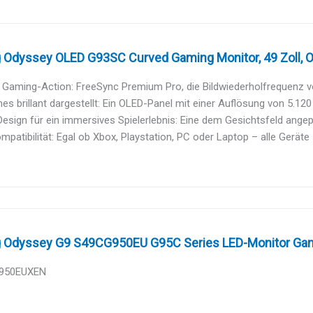
Odyssey OLED G93SC Curved Gaming Monitor, 49 Zoll, OLE
Gaming-Action: FreeSync Premium Pro, die Bildwiederholfrequenz vo
es brillant dargestellt: Ein OLED-Panel mit einer Auflösung von 5.120 x
esign für ein immersives Spielerlebnis: Eine dem Gesichtsfeld ang
patibilität: Egal ob Xbox, Playstation, PC oder Laptop – alle Geräte s
Odyssey G9 S49CG950EU G95C Series LED-Monitor Gami
950EUXEN