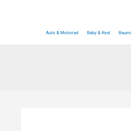
Zum
Inhalt
springen
Auto & Motorrad
Baby & Kind
Bauma