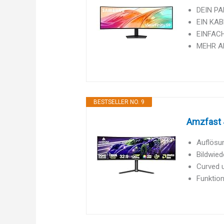
DEIN PA
EIN KABE
EINFACH
MEHR ALS
BESTSELLER NO. 9
Amzfast 4
Auflösun
Bildwied
Curved u
Funktion