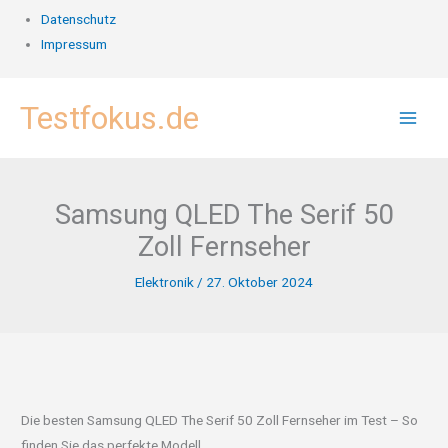
Datenschutz
Impressum
Zum
Testfokus.de
Inhalt
springen
Samsung QLED The Serif 50
Zoll Fernseher
Elektronik
/
27. Oktober 2024
Die besten Samsung QLED The Serif 50 Zoll Fernseher im Test – So
finden Sie das perfekte Modell