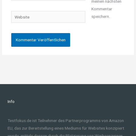
meinen nächsten
Adresse*
Kommentar
Website
speichern.
Info
Testfokus.de ist Teilnehmer des Partnerprogramms von Amazon
EU, das zur Bereitstellung eines Mediums für Websites konzipiert
wurde, mittels dessen durch die Platzierung von Werbeanzeigen