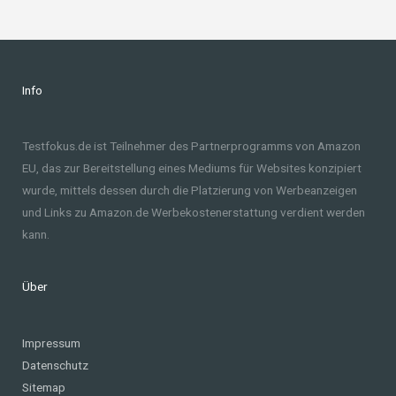
Info
Testfokus.de ist Teilnehmer des Partnerprogramms von Amazon
EU, das zur Bereitstellung eines Mediums für Websites konzipiert
wurde, mittels dessen durch die Platzierung von Werbeanzeigen
und Links zu Amazon.de Werbekostenerstattung verdient werden
kann.
Über
Impressum
Datenschutz
Sitemap