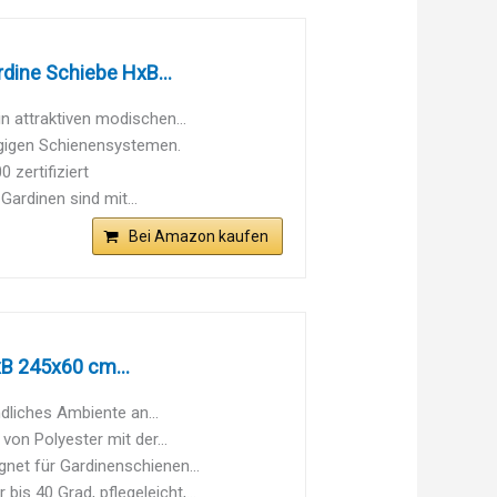
dine Schiebe HxB...
 attraktiven modischen...
ngigen Schienensystemen.
 zertifiziert
ardinen sind mit...
Bei Amazon kaufen
B 245x60 cm...
dliches Ambiente an...
on Polyester mit der...
net für Gardinenschienen...
s 40 Grad, pflegeleicht,...