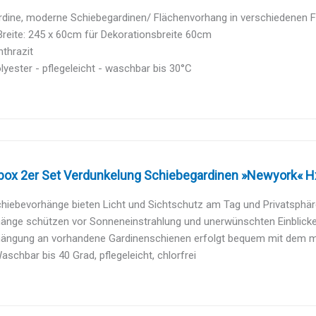
rdine, moderne Schiebegardinen/ Flächenvorhang in verschiedenen Fa
reite: 245 x 60cm für Dekorationsbreite 60cm
nthrazit
yester - pflegeleicht - waschbar bis 30°C
box 2er Set Verdunkelung Schiebegardinen »Newyork« H
hiebevorhänge bieten Licht und Sichtschutz am Tag und Privatsphäre 
änge schützen vor Sonneneinstrahlung und unerwünschten Einblicken.
hängung an vorhandene Gardinenschienen erfolgt bequem mit dem mit
aschbar bis 40 Grad, pflegeleicht, chlorfrei