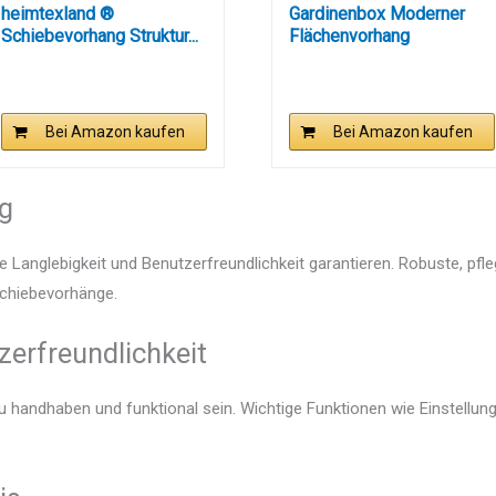
heimtexland ®
Gardinenbox Moderner
Schiebevorhang Struktur...
Flächenvorhang
Raumtrenner...
Bei Amazon kaufen
Bei Amazon kaufen
ng
e Langlebigkeit und Benutzerfreundlichkeit garantieren. Robuste, pfl
 Schiebevorhänge.
zerfreundlichkeit
zu handhaben und funktional sein. Wichtige Funktionen wie Einstellu