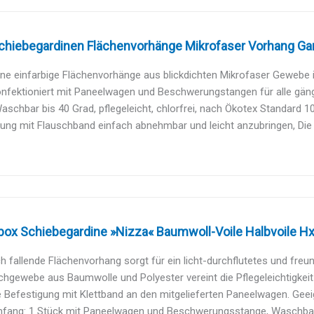
Schiebegardinen Flächenvorhänge Mikrofaser Vorhang Gar
e einfarbige Flächenvorhänge aus blickdichten Mikrofaser Gewebe in
konfektioniert mit Paneelwagen und Beschwerungstangen für alle gä
aschbar bis 40 Grad, pflegeleicht, chlorfrei, nach Ökotex Standard 100
ung mit Flauschband einfach abnehmbar und leicht anzubringen, Die G
box Schiebegardine »Nizza« Baumwoll-Voile Halbvoile Hx
h fallende Flächenvorhang sorgt für ein licht-durchflutetes und freun
hgewebe aus Baumwolle und Polyester vereint die Pflegeleichtigkeit v
 Befestigung mit Klettband an den mitgelieferten Paneelwagen. Geeig
fang: 1 Stück mit Paneelwagen und Beschwerungsstange, Waschbar bi