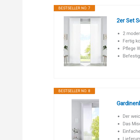
BESTSELLER NO. 7
2er Set 
2 modern
Fertig 
Pflege W
Befestig
BESTSELLER NO. 8
Gardinen
Der weic
Das Misc
Einfache
Lieferum