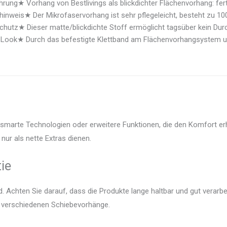
ung★ Vorhang von Bestlivings als blickdichter Flächenvorhang: fertig
inweis★ Der Mikrofaservorhang ist sehr pflegeleicht, besteht zu 100
hutz★ Dieser matte/blickdichte Stoff ermöglicht tagsüber kein Durc
Look★ Durch das befestigte Klettband am Flächenvorhangsystem un
 smarte Technologien oder erweitere Funktionen, die den Komfort er
nur als nette Extras dienen.
ie
 Achten Sie darauf, dass die Produkte lange haltbar und gut verarbei
er verschiedenen Schiebevorhänge.