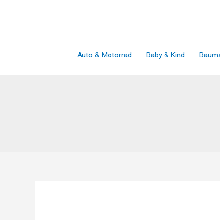
Zum
Inhalt
springen
Auto & Motorrad
Baby & Kind
Bauma