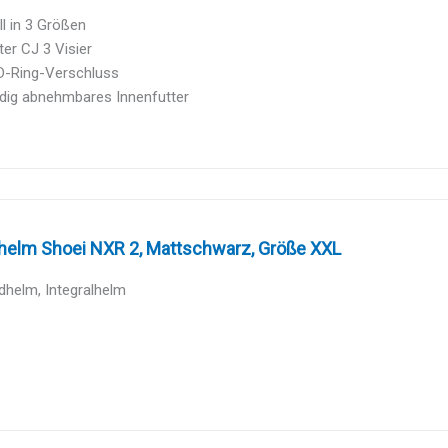
l in 3 Größen
rter CJ 3 Visier
D-Ring-Verschluss
ndig abnehmbares Innenfutter
helm Shoei NXR 2, Mattschwarz, Größe XXL
dhelm, Integralhelm