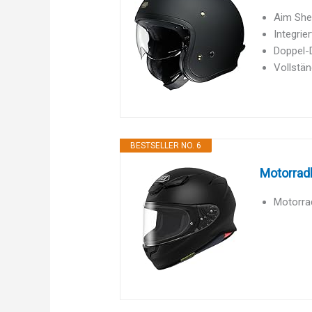
Aim Shel
Integrie
Doppel-
Vollstä
BESTSELLER NO. 6
Motorrad
Motorra