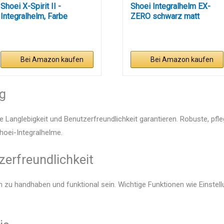
Shoei X-Spirit II -
Shoei Integralhelm EX-
Integralhelm, Farbe
ZERO schwarz matt
Weiss,...
Retro...
Bei Amazon kaufen
Bei Amazon kaufen
ng
e Langlebigkeit und Benutzerfreundlichkeit garantieren. Robuste, pfl
Shoei-Integralhelme.
zerfreundlichkeit
ch zu handhaben und funktional sein. Wichtige Funktionen wie Einste