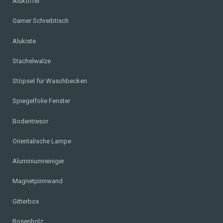
Alukoffer
Gamer Schreibtisch
Alukiste
Stachelwalze
Stöpsel für Waschbecken
Spiegelfolie Fenster
Bodentresor
Orientalische Lampe
Aluminiumreiniger
Magnetpinnwand
Gitterbox
Rosenholz