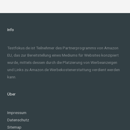
Info
Testfokus.de ist Teilnehmer des Partnerprogramms von Amazon
EU, das zur Bereitstellung eines Mediums für Websites konzipiert
wurde, mittels dessen durch die Platzierung von Werbeanzeigen
und Links zu Amazon.de Werbekostenerstattung verdient werden
kann.
Über
Impressum
Datenschutz
Sitemap