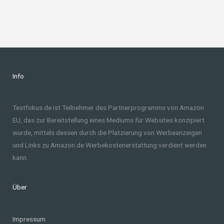
Info
Testfokus.de ist Teilnehmer des Partnerprogramms von Amazon
EU, das zur Bereitstellung eines Mediums für Websites konzipiert
wurde, mittels dessen durch die Platzierung von Werbeanzeigen
und Links zu Amazon.de Werbekostenerstattung verdient werden
kann.
Über
Impressum