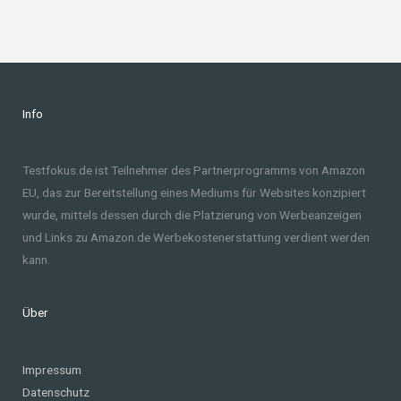
Info
Testfokus.de ist Teilnehmer des Partnerprogramms von Amazon
EU, das zur Bereitstellung eines Mediums für Websites konzipiert
wurde, mittels dessen durch die Platzierung von Werbeanzeigen
und Links zu Amazon.de Werbekostenerstattung verdient werden
kann.
Über
Impressum
Datenschutz