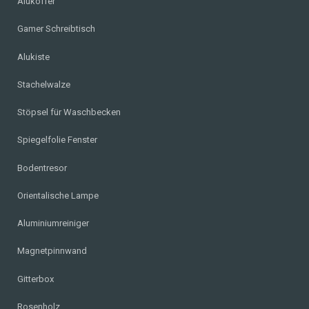
Alukoffer
Gamer Schreibtisch
Alukiste
Stachelwalze
Stöpsel für Waschbecken
Spiegelfolie Fenster
Bodentresor
Orientalische Lampe
Aluminiumreiniger
Magnetpinnwand
Gitterbox
Rosenholz