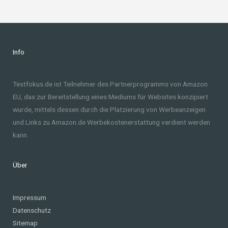
Info
Testfokus.de ist Teilnehmer des Partnerprogramms von Amazon
EU, das zur Bereitstellung eines Mediums für Websites konzipiert
wurde, mittels dessen durch die Platzierung von Werbeanzeigen
und Links zu Amazon.de Werbekostenerstattung verdient werden
kann.
Über
Impressum
Datenschutz
Sitemap