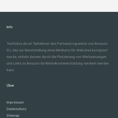
Info
Testfokus.de ist Teilnehmer des Partnerprogramms von Amazon
EU, das zur Bereitstellung eines Mediums für Websites konzipiert
wurde, mittels dessen durch die Platzierung von Werbeanzeigen
und Links zu Amazon.de Werbekostenerstattung verdient werden
kann.
Über
Impressum
Datenschutz
Sitemap