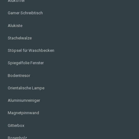
Alukoffer
Gamer Schreibtisch
Alukiste
Stachelwalze
Stöpsel für Waschbecken
Spiegelfolie Fenster
Bodentresor
Orientalische Lampe
Aluminiumreiniger
Magnetpinnwand
Gitterbox
Rosenholz