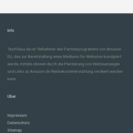
Info
Testfokus.de ist Teilnehmer des Partnerprogramms von Amazon
EU, das zur Bereitstellung eines Mediums für Websites konzipiert
wurde, mittels dessen durch die Platzierung von Werbeanzeigen
und Links zu Amazon.de Werbekostenerstattung verdient werden
kann.
Über
Impressum
Datenschutz
Sitemap