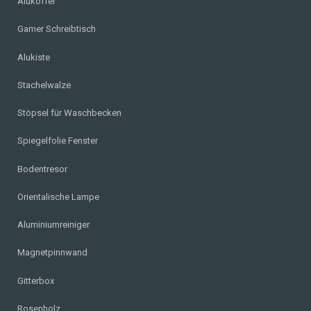
Alukoffer
Gamer Schreibtisch
Alukiste
Stachelwalze
Stöpsel für Waschbecken
Spiegelfolie Fenster
Bodentresor
Orientalische Lampe
Aluminiumreiniger
Magnetpinnwand
Gitterbox
Rosenholz