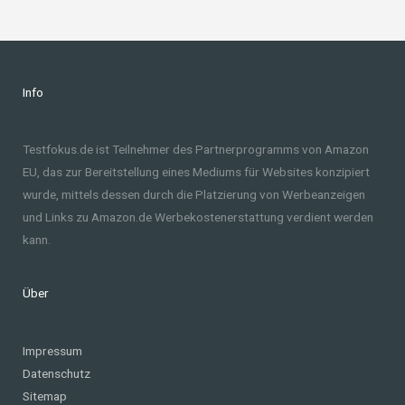
Info
Testfokus.de ist Teilnehmer des Partnerprogramms von Amazon
EU, das zur Bereitstellung eines Mediums für Websites konzipiert
wurde, mittels dessen durch die Platzierung von Werbeanzeigen
und Links zu Amazon.de Werbekostenerstattung verdient werden
kann.
Über
Impressum
Datenschutz
Sitemap