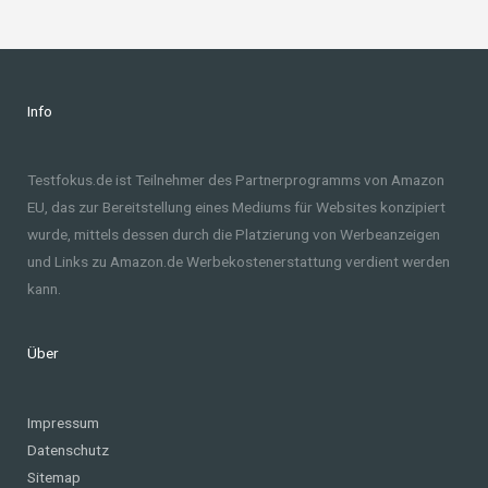
Info
Testfokus.de ist Teilnehmer des Partnerprogramms von Amazon
EU, das zur Bereitstellung eines Mediums für Websites konzipiert
wurde, mittels dessen durch die Platzierung von Werbeanzeigen
und Links zu Amazon.de Werbekostenerstattung verdient werden
kann.
Über
Impressum
Datenschutz
Sitemap