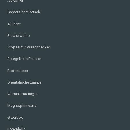
Alukoffer
Gamer Schreibtisch
Alukiste
Stachelwalze
Stöpsel für Waschbecken
Spiegelfolie Fenster
Bodentresor
Orientalische Lampe
Aluminiumreiniger
Magnetpinnwand
Gitterbox
Rosenholz