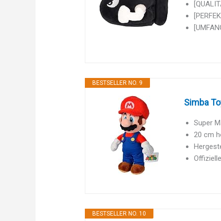
[QUALITÄ
[PERFEKT
[UMFANG
BESTSELLER NO. 9
Simba Toy
Super Ma
20 cm h
Hergest
Offiziel
BESTSELLER NO. 10