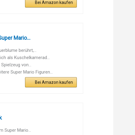
Bei Amazon kaufen
uper Mario...
rblume berührt,...
ich als Kuschelkamerad...
 Spielzeug von...
tere Super Mario Figuren...
Bei Amazon kaufen
k
m Super Mario...