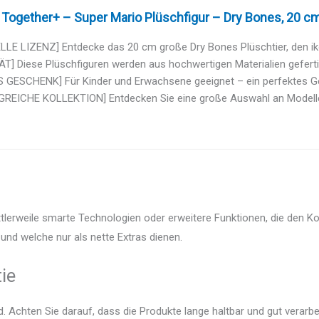
 Together+ – Super Mario Plüschfigur – Dry Bones, 20 c
LLE LIZENZ] Entdecke das 20 cm große Dry Bones Plüschtier, den iko
T] Diese Plüschfiguren werden aus hochwertigen Materialien gefertig
S GESCHENK] Für Kinder und Erwachsene geeignet – ein perfektes Ge
REICHE KOLLEKTION] Entdecken Sie eine große Auswahl an Modellen, 
ttlerweile smarte Technologien oder erweitere Funktionen, die den K
und welche nur als nette Extras dienen.
ie
 Achten Sie darauf, dass die Produkte lange haltbar und gut verarbei