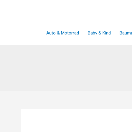
Zum
Inhalt
springen
Auto & Motorrad
Baby & Kind
Bauma