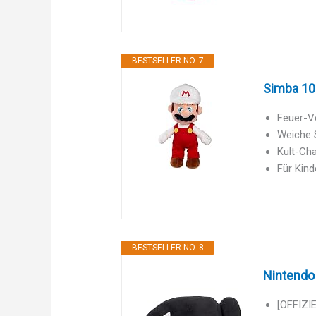
BESTSELLER NO. 7
Simba 109
Feuer-Ve
Weiche S
Kult-Cha
Für Kind
BESTSELLER NO. 8
Nintendo 
[OFFIZIE