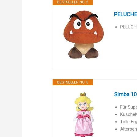
BESTSELLER NO. 5
PELUCHE
PELUCH
BESTSELLER NO. 6
Simba 109
Für Supe
Kuschelw
Tolle Er
Altersem