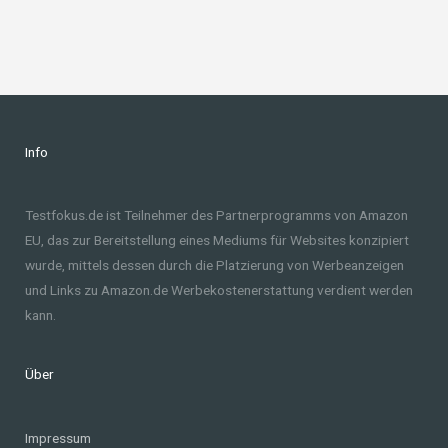
Info
Testfokus.de ist Teilnehmer des Partnerprogramms von Amazon
EU, das zur Bereitstellung eines Mediums für Websites konzipiert
wurde, mittels dessen durch die Platzierung von Werbeanzeigen
und Links zu Amazon.de Werbekostenerstattung verdient werden
kann.
Über
Impressum